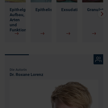
Exsudationsphase
Epithelgewebe:
Epithelisierungsphase
Granulati
Aufbau,
Arten
und
Funktion
Die Autorin
Dr. Roxane Lorenz