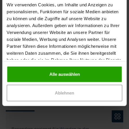
Wir verwenden Cookies, um Inhalte und Anzeigen zu
personalisieren, Funktionen für soziale Medien anbieten
Wundversorgung
zu können und die Zugriffe auf unsere Website zu
analysieren. Außerdem geben wir Informationen zu Ihrer
In der Epithelisierungsphase steht der
Verwendung unserer Website an unsere Partner für
Wundrandschutz und die
Wundruhe
im
soziale Medien, Werbung und Analysen weiter. Unsere
Vordergrund.
Partner führen diese Informationen möglicherweise mit
weiteren Daten zusammen, die Sie ihnen bereitgestellt
Das Wundmilieu sollte optimal feucht sein, um das
haben oder die sie im Rahmen Ihrer Nutzung der Dienste
Granulationsgewebe auf Hautniveau zu halten. Liegt eine
gesammelt haben.
Hypergranulation
oder atrophische Granulation vor,
können die Epithelzellen die Wunde nicht vollständig
Alle auswählen
schließen. Damit das frisch gebildete Epithel nicht
aufgeht, sollte die Wunde nicht zu feucht behandelt
werden.
Ablehnen