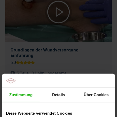
Grundlagen der Wundversorgung –
Einführung
5 Teile | 31 Min. insgesamt
MFA, Pflegekräfte, Ärzte
Dr. Christine von Reibnitz
Zustimmung
Details
Über Cookies
Teilnahmebescheinigung
Diese Webseite verwendet Cookies