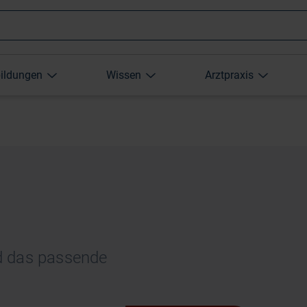
Wonach
bildungen
Wissen
Arztpraxis
suchen
Sie?
d das passende