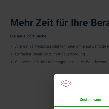
Mehr Zeit für Ihre Ber
Die neue PZN-Suche
Alternative Medizinprodukte finden ohne aufwendige 
Einfacher Überblick zur Wundversorgung
Schnelle Hilfe bei Lieferengpässen in der Wundversor
Zustimmung