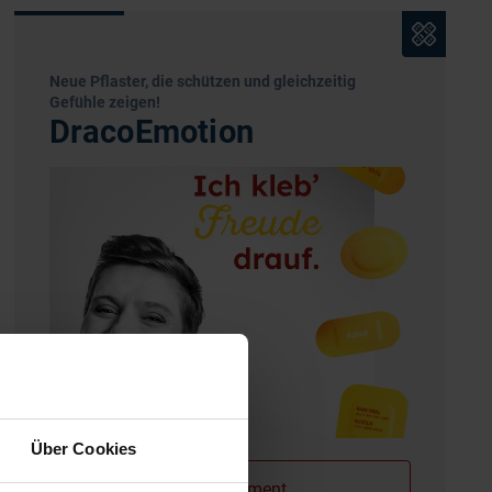
Neue Pflaster, die schützen und gleichzeitig
Gefühle zeigen!
DracoEmotion
Über Cookies
zum Sortiment