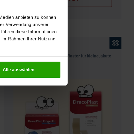
 Medien anbieten zu können
hrer Verwendung unserer
 führen diese Informationen
ie im Rahmen Ihrer Nutzung
Atmungsaktive, elastische Pflaster für kleine, akute
Wunden
DracoPlast
Alle auswählen