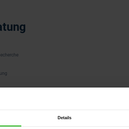
atung
Recherche
gung
Details