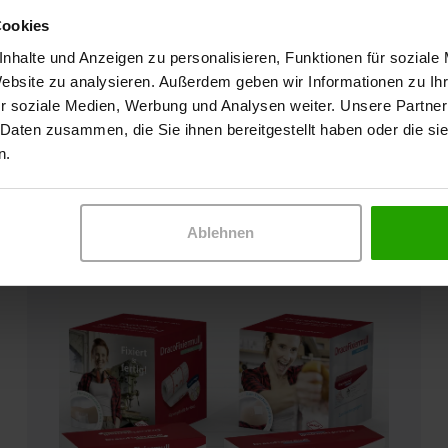
Cookies
nhalte und Anzeigen zu personalisieren, Funktionen für soziale
Website zu analysieren. Außerdem geben wir Informationen zu I
r soziale Medien, Werbung und Analysen weiter. Unsere Partner
 Daten zusammen, die Sie ihnen bereitgestellt haben oder die s
n.
Das elastische, hypoallergene Klebevlies zur
Verbandfixierung
DracoFixiermull
Ablehnen