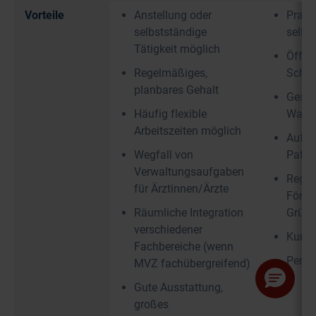
Vorteile
Anstellung oder
Praxi
selbstständige
selbs
Tätigkeit möglich
Öffnu
Regelmäßiges,
Schic
planbares Gehalt
Gesta
Häufig flexible
Wahl 
Arbeitszeiten möglich
Aufba
Wegfall von
Patie
Verwaltungsaufgaben
Regio
für Ärztinnen/Ärzte
Förde
Räumliche Integration
Grün
verschiedener
Kurze
Fachbereiche (wenn
Persö
MVZ fachübergreifend)
Gute Ausstattung,
großes