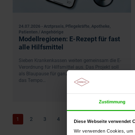
24.07.2026
-
Arztpraxis, Pflegekräfte, Apotheke,
Patienten / Angehörige
Modellregionen: E-Rezept für fast
alle Hilfsmittel
Sieben Krankenkassen weiten gemeinsam die E-
Verordnung für Hilfsmittel aus. Das Projekt soll
als Blaupause für ganz Deutschland dienen und
das Tempo…
Zustimmung
1
2
3
4
…
74
Weiter
Diese Webseite verwendet 
Wir verwenden Cookies, um I