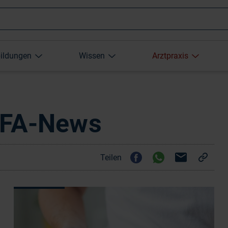
Wonach
bildungen
Wissen
Arztpraxis
suchen
Sie?
MFA-News
Teilen