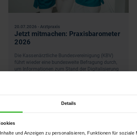
20.07.2026
-
Arztpraxis
Jetzt mitmachen: Praxisbarometer
2026
Die Kassenärztliche Bundesvereinigung (KBV)
führt wieder eine bundesweite Befragung durch,
um Informationen zum Stand der Digitalisierung
zu erhalten.
Details
Cookies
nhalte und Anzeigen zu personalisieren, Funktionen für soziale