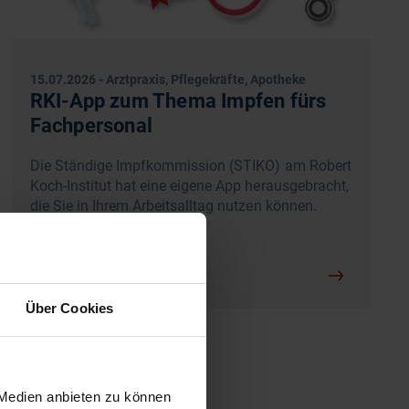
15.07.2026
-
Arztpraxis, Pflegekräfte, Apotheke
RKI-App zum Thema Impfen fürs
Fachpersonal
Die Ständige Impfkommission (STIKO) am Robert
Koch-Institut hat eine eigene App herausgebracht,
die Sie in Ihrem Arbeitsalltag nutzen können.
Über Cookies
 Medien anbieten zu können