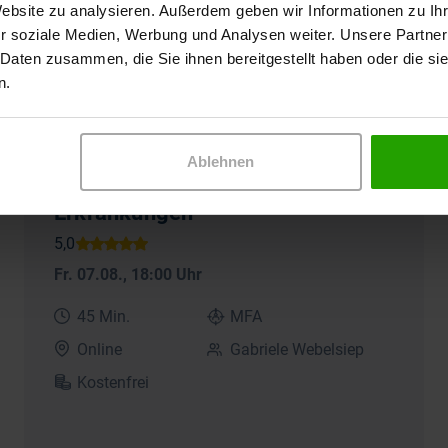
Website zu analysieren. Außerdem geben wir Informationen zu I
Seminare für MFA
r soziale Medien, Werbung und Analysen weiter. Unsere Partner
 Daten zusammen, die Sie ihnen bereitgestellt haben oder die s
n.
Online-Seminar
HPV-Impfung – Der wirksame
Ablehnen
Schutz vor Krebs und anderen
Erkrankungen
Fr. 07.08.
, 18:00 Uhr
45 Min.
MFA
Online
Gabriele Webelsiep
Kostenfrei