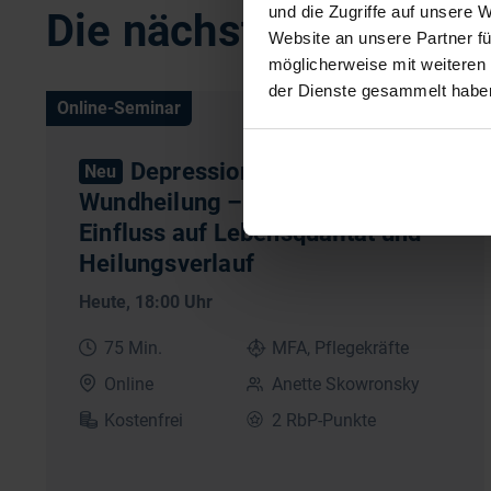
und die Zugriffe auf unsere 
Die nächsten Online-
Website an unsere Partner fü
möglicherweise mit weiteren
der Dienste gesammelt habe
Online-Seminar
Depressionen und
Neu
Wundheilung – Der unterschätzte
Einfluss auf Lebensqualität und
Heilungsverlauf
Heute
, 18:00 Uhr
75 Min.
MFA, Pflegekräfte
Online
Anette Skowronsky
Kostenfrei
2 RbP-Punkte