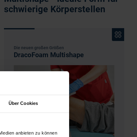
schwierige Körperstellen
Die neuen großen Größen
DracoFoam Multishape
Über Cookies
 Medien anbieten zu können