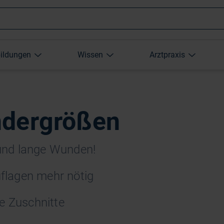
Wonach
bildungen
Wissen
Arztpraxis
suchen
Sie?
ndergrößen
und lange Wunden!
flagen mehr nötig
he Zuschnitte