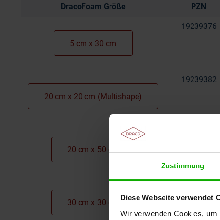
DracoFoam Größe
PZN
19239376
5 cm x 30 cm
19239382
20 cm x 20 cm (Multishape)
19441089
20 cm x 50 cm
Zustimmung
19441095
Diese Webseite verwendet 
30 cm x 30 cm
Wir verwenden Cookies, um I