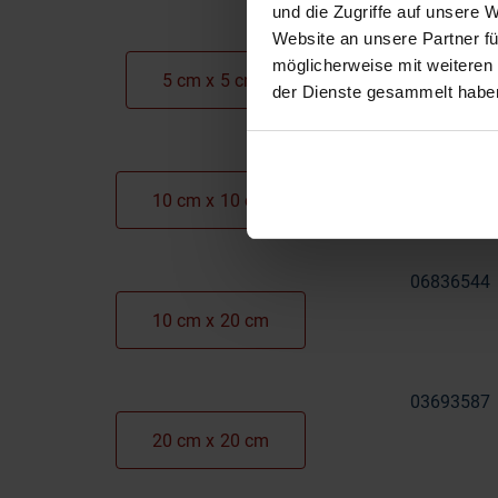
und die Zugriffe auf unsere 
Website an unsere Partner fü
07415075
möglicherweise mit weiteren
5 cm x 5 cm
der Dienste gesammelt habe
04350429
10 cm x 10 cm
06836544
10 cm x 20 cm
03693587
20 cm x 20 cm