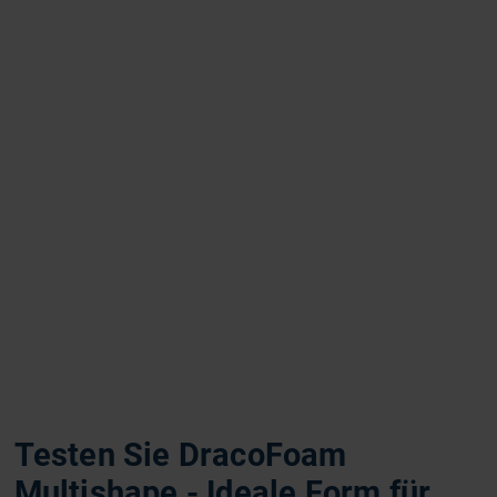
Testen Sie DracoFoam
Multishape - Ideale Form für