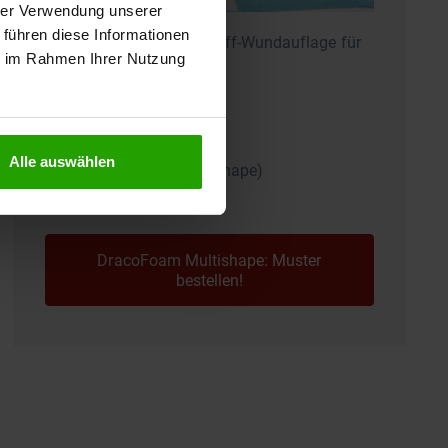
hrer Verwendung unserer
 führen diese Informationen
Die passende Schaumstoff-Wundauflage für
ie im Rahmen Ihrer Nutzung
schwierige Körperstellen:
Kein Zuschneiden
Ideal für Gelenke
Alle auswählen
20 cm x 20 cm (Multishape)
PZN: 19239382
DracoFoam Multishape: Muster
bestellen!