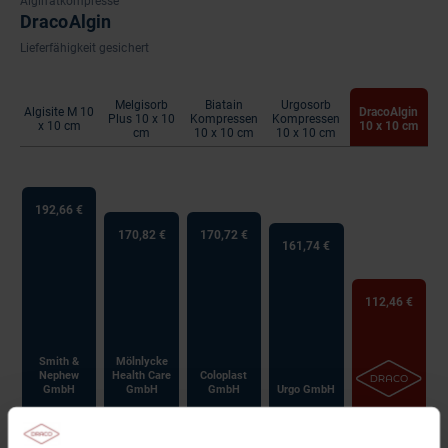
Alginatkompresse
DracoAlgin
Lieferfähigkeit gesichert
Melgisorb
Biatain
Urgosorb
Algisite M 10
DracoAlgin
Plus 10 x 10
Kompressen
Kompressen
x 10 cm
10 x 10 cm
cm
10 x 10 cm
10 x 10 cm
192,66 €
170,82 €
170,72 €
161,74 €
112,46 €
Smith &
Mölnlycke
Nephew
Health Care
Coloplast
GmbH
GmbH
GmbH
Urgo GmbH