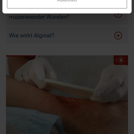
Eignet sich Alginat zur Versorgung
mazerierender Wunden?
Wie wirkt Alginat?