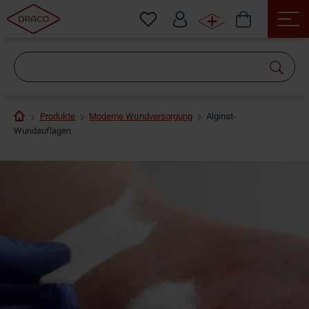
Wonach
suchen
Sie?
Produkte
Moderne Wundversorgung
Alginat-
Wundauflagen