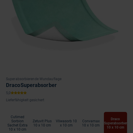
Superabsorbierende Wundauflage
DracoSuperabsorber
Lieferfähigkeit gesichert
Cutimed
Draco
Sorbion
Zetuvit Plus
Vliwasorb 10
Convamax
Superabsorber
Sachet Extra
10 x 10 cm
x 10 cm
10 x 10 cm
10 x 10 cm
10 x 10 cm