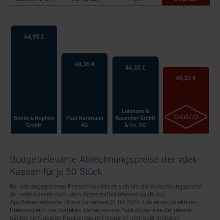
64,95 €
48,36 €
46,33 €
40,23 €
Lohmann &
Smith & Nephew
Paul Hartmann
Rauscher GmbH
GmbH
AG
& Co. KG
Budgetrelevante Abrechnungspreise der vdek-
Kassen für je 50 Stück
Bei den angegebenen Preisen handelt es sich um die Abrechnungspreise
der vdek-Kassen nach dem Arzneimittelliefervertrag (Bund)
Apothekerverbände; Stand Lauertaxe 01.08.2026. Um einen objektiven
Preisvergleich darzustellen, haben wir die Packungspreise der jeweils
nächst verfügbaren Packungen mit kleineren und/oder größeren