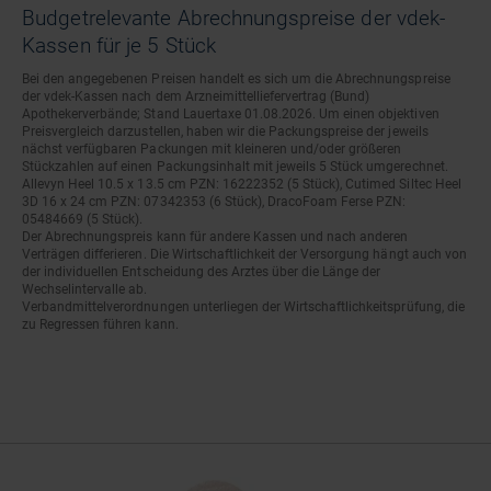
Budgetrelevante Abrechnungspreise der vdek-
Kassen für je 5 Stück
Bei den angegebenen Preisen handelt es sich um die Abrechnungspreise
der vdek-Kassen nach dem Arzneimittelliefervertrag (Bund)
Apothekerverbände; Stand Lauertaxe 01.08.2026. Um einen objektiven
Preisvergleich darzustellen, haben wir die Packungspreise der jeweils
nächst verfügbaren Packungen mit kleineren und/oder größeren
Stückzahlen auf einen Packungsinhalt mit jeweils 5 Stück umgerechnet.
Allevyn Heel 10.5 x 13.5 cm PZN: 16222352 (5 Stück), Cutimed Siltec Heel
3D 16 x 24 cm PZN: 07342353 (6 Stück), DracoFoam Ferse PZN:
05484669 (5 Stück).
Der Abrechnungspreis kann für andere Kassen und nach anderen
Verträgen differieren. Die Wirtschaftlichkeit der Versorgung hängt auch von
der individuellen Entscheidung des Arztes über die Länge der
Wechselintervalle ab.
Verbandmittelverordnungen unterliegen der Wirtschaftlichkeitsprüfung, die
zu Regressen führen kann.