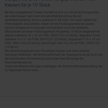
Kassen für je 10 Stück
Bei den angegebenen Preisen handelt es sich um die Abrechnungspreise
der vdek-Kassen nach dem Arzneimittelliefervertrag (Bund)
Apothekerverbände; Stand Lauertaxe 01.08.2026. Um einen objektiven
Preisvergleich darzustellen, haben wir die Packungspreise der jeweils
nächst verfügbaren Packungen mit kleineren und/oder größeren
Stückzahlen auf einen Packungsinhalt mit jeweils 10 Stück umgerechnet.
Allevyn Adhesive 10 x 10 cm PZN: 16222174 (10 Stück), Tegaderm Foam
adhesive 10 x 11 cm PZN: 06917231 (10 Stück), Suprasorb P 10 x 10 cm
PZN: 18001106 (10 Stück), DracoFoam haft 10 x 10 cm PZN: 10003123
(10 Stück).
Der Abrechnungspreis kann für andere Kassen und nach anderen
Verträgen differieren. Die Wirtschaftlichkeit der Versorgung hängt auch von
der individuellen Entscheidung des Arztes über die Länge der
Wechselintervalle ab.
Verbandmittelverordnungen unterliegen der Wirtschaftlichkeitsprüfung, die
zu Regressen führen kann.