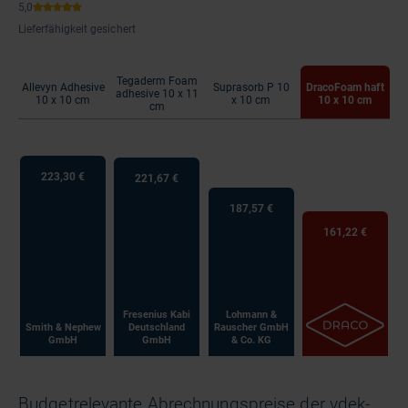
Lieferfähigkeit gesichert
Tegaderm Foam
Allevyn Adhesive
Suprasorb P 10
DracoFoam haft
adhesive 10 x 11
10 x 10 cm
x 10 cm
10 x 10 cm
cm
223,30 €
221,67 €
187,57 €
161,22 €
Fresenius Kabi
Lohmann &
Smith & Nephew
Deutschland
Rauscher GmbH
GmbH
GmbH
& Co. KG
Budgetrelevante Abrechnungspreise der vdek-