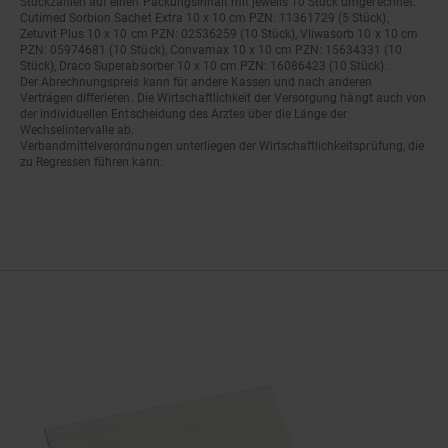
Stückzahlen auf einen Packungsinhalt mit jeweils 10 Stück umgerechnet.
Cutimed Sorbion Sachet Extra 10 x 10 cm PZN: 11361729 (5 Stück),
Zetuvit Plus 10 x 10 cm PZN: 02536259 (10 Stück), Vliwasorb 10 x 10 cm
PZN: 05974681 (10 Stück), Convamax 10 x 10 cm PZN: 15634331 (10
Stück), Draco Superabsorber 10 x 10 cm PZN: 16086423 (10 Stück).
Der Abrechnungspreis kann für andere Kassen und nach anderen
Verträgen differieren. Die Wirtschaftlichkeit der Versorgung hängt auch von
der individuellen Entscheidung des Arztes über die Länge der
Wechselintervalle ab.
Verbandmittelverordnungen unterliegen der Wirtschaftlichkeitsprüfung, die
zu Regressen führen kann.