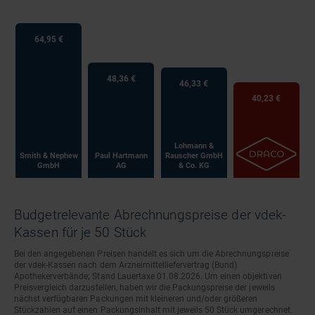
64,95 €
48,36 €
46,33 €
40,23 €
Lohmann &
Smith & Nephew
Paul Hartmann
Rauscher GmbH
GmbH
AG
& Co. KG
Budgetrelevante Abrechnungspreise der vdek-
Kassen für je 50 Stück
Bei den angegebenen Preisen handelt es sich um die Abrechnungspreise
der vdek-Kassen nach dem Arzneimittelliefervertrag (Bund)
Apothekerverbände; Stand Lauertaxe 01.08.2026. Um einen objektiven
Preisvergleich darzustellen, haben wir die Packungspreise der jeweils
nächst verfügbaren Packungen mit kleineren und/oder größeren
Stückzahlen auf einen Packungsinhalt mit jeweils 50 Stück umgerechnet.