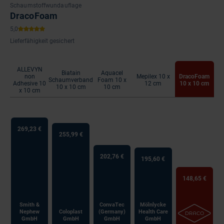
Schaumstoffwundauflage
DracoFoam
Lieferfähigkeit gesichert
ALLEVYN
Biatain
Aquacel
non
Mepilex 10 x
DracoFoam
Schaumverband
Foam 10 x
Adhesive 10
12 cm
10 x 10 cm
10 x 10 cm
10 cm
x 10 cm
269,23 €
255,99 €
202,76 €
195,60 €
148,65 €
Smith &
ConvaTec
Mölnlycke
Nephew
Coloplast
(Germany)
Health Care
GmbH
GmbH
GmbH
GmbH