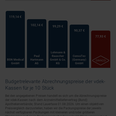
119,14 €
102,14 €
99,29 €
90,37 €
77,93 €
Lohmann &
Paul
Rauscher
ConvaTec
BSN Medical
Hartmann
GmbH & Co.
(Germany)
GmbH
AG
KG
GmbH
Budgetrelevante Abrechnungspreise der vdek-
Kassen für je 10 Stück
Bei den angegebenen Preisen handelt es sich um die Abrechnungspreise
der vdek-Kassen nach dem Arzneimittelliefervertrag (Bund)
Apothekerverbände; Stand Lauertaxe 01.08.2026. Um einen objektiven
Preisvergleich darzustellen, haben wir die Packungspreise der jeweils
nächst verfügbaren Packungen mit kleineren und/oder größeren