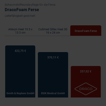
Schaumstoffwundauflage für die Ferse
DracoFoam Ferse
Lieferfähigkeit gesichert
Allevyn Heel 10.5 x
Cutimed Siltec Heel 3D
DracoFoam Ferse
13.5 cm
16 x 24 cm
422,75 €
370,11 €
257,02 €
Smith & Nephew GmbH
BSN Medical GmbH