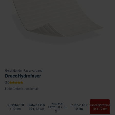
Gelbildender Faserverband
DracoHydrofaser
Lieferfähigkeit gesichert
Aquacel
Durafiber 10
Biatain Fiber
Exufiber 10 x
DracoHydrofaser
Extra 10 x 10
x 10 cm
10 x 12 cm
10 cm
10 x 10 cm
cm