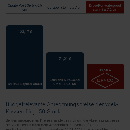
Opsite Post Op 5 x 6,5
DracoPor waterproof
Curapor steril 5 x 7 cm
cm
steril 5 x 7,2 cm
123,17 €
71,21 €
49,58 €
Lohmann & Rauscher
Smith & Nephew GmbH
GmbH & Co. KG
Budgetrelevante Abrechnungspreise der vdek-
Kassen für je 50 Stück
Bei den angegebenen Preisen handelt es sich um die Abrechnungspreise
der vdek-Kassen nach dem Arzneimittelliefervertrag (Bund)
Apothekerverbände; Stand Lauertaxe 01.08.2026. Um einen objektiven