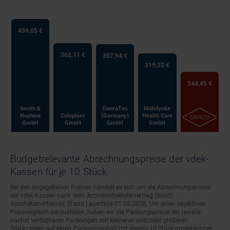
459,05 €
362,11 €
357,94 €
319,32 €
244,45 €
Smith &
ConvaTec
Mölnlycke
Nephew
Coloplast
(Germany)
Health Care
GmbH
GmbH
GmbH
GmbH
Budgetrelevante Abrechnungspreise der vdek-
Kassen für je 10 Stück
Bei den angegebenen Preisen handelt es sich um die Abrechnungspreise
der vdek-Kassen nach dem Arzneimittelliefervertrag (Bund)
Apothekerverbände; Stand Lauertaxe 01.08.2026. Um einen objektiven
Preisvergleich darzustellen, haben wir die Packungspreise der jeweils
nächst verfügbaren Packungen mit kleineren und/oder größeren
Stückzahlen auf einen Packungsinhalt mit jeweils 10 Stück umgerechnet.