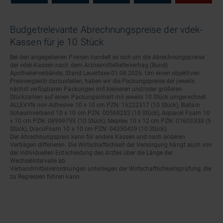
Budgetrelevante Abrechnungspreise der vdek-
Kassen für je 10 Stück
Bei den angegebenen Preisen handelt es sich um die Abrechnungspreise
der vdek-Kassen nach dem Arzneimittelliefervertrag (Bund)
Apothekerverbände; Stand Lauertaxe 01.08.2026. Um einen objektiven
Preisvergleich darzustellen, haben wir die Packungspreise der jeweils
nächst verfügbaren Packungen mit kleineren und/oder größeren
Stückzahlen auf einen Packungsinhalt mit jeweils 10 Stück umgerechnet.
ALLEVYN non Adhesive 10 x 10 cm PZN: 16222317 (10 Stück), Biatain
Schaumverband 10 x 10 cm PZN: 00568232 (10 Stück), Aquacel Foam 10
x 10 cm PZN: 08999799 (10 Stück), Mepilex 10 x 12 cm PZN: 01603338 (5
Stück), DracoFoam 10 x 10 cm PZN: 04350429 (10 Stück).
Der Abrechnungspreis kann für andere Kassen und nach anderen
Verträgen differieren. Die Wirtschaftlichkeit der Versorgung hängt auch von
der individuellen Entscheidung des Arztes über die Länge der
Wechselintervalle ab.
Verbandmittelverordnungen unterliegen der Wirtschaftlichkeitsprüfung, die
zu Regressen führen kann.