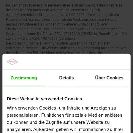
Bei den angegebenen Preisen handelt es sich um die Abrechnungspreise
der vdek-Kassen nach dem Arzneimittelliefervertrag (Bund)
Apothekerverbände; Stand Lauertaxe 01.08.2026. Um einen objektiven
Preisvergleich darzustellen, haben wir die Packungspreise der jeweils
nächst verfügbaren Packungen mit kleineren und/oder größeren
Stückzahlen auf einen Packungsinhalt mit jeweils 25 Stück umgerechnet.
Cosmopor silicone 5 x 7,2 cm PZN: 17417690 (25 Stück), DracoPor sensitiv
steril 5 x 7,2 cm PZN: 19075963 (25 Stück).
Der Abrechnungspreis kann für andere Kassen und nach anderen
Verträgen differieren. Die Wirtschaftlichkeit der Versorgung hängt auch von
der individuellen Entscheidung des Arztes über die Länge der
Wechselintervalle ab.
Verbandmittelverordnungen unterliegen der Wirtschaftlichkeitsprüfung, die
zu Regressen führen kann.
Zustimmung
Details
Über Cookies
Diese Webseite verwendet Cookies
Wir verwenden Cookies, um Inhalte und Anzeigen zu
personalisieren, Funktionen für soziale Medien anbieten
zu können und die Zugriffe auf unsere Website zu
analysieren. Außerdem geben wir Informationen zu Ihrer