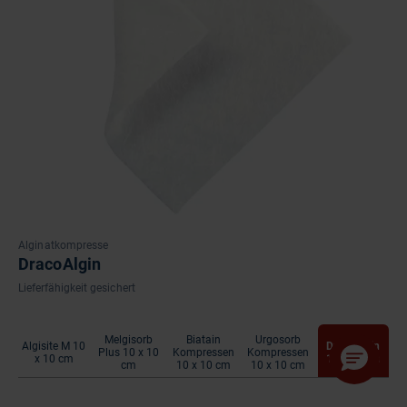
Alginatkompresse
DracoAlgin
Lieferfähigkeit gesichert
Melgisorb
Biatain
Urgosorb
Algisite M 10
DracoAlgin
Plus 10 x 10
Kompressen
Kompressen
x 10 cm
10 x 10 cm
cm
10 x 10 cm
10 x 10 cm