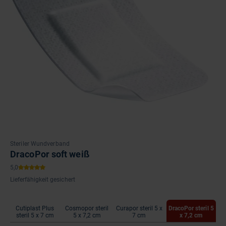
Steriler Wundverband
DracoPor soft weiß
Lieferfähigkeit gesichert
Cutiplast Plus
Cosmopor steril
Curapor steril 5 x
DracoPor steril 5
steril 5 x 7 cm
5 x 7,2 cm
7 cm
x 7,2 cm