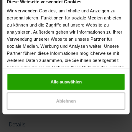
Diese Webseite verwendet Cookies
Wir verwenden Cookies, um Inhalte und Anzeigen zu
Wundheilungsphase
personalisieren, Funktionen für soziale Medien anbieten
zu können und die Zugriffe auf unsere Website zu
Exsudationsphase, Granulationsphase,
Epithelisierungsphase
analysieren. Außerdem geben wir Informationen zu Ihrer
Verwendung unserer Website an unsere Partner für
soziale Medien, Werbung und Analysen weiter. Unsere
Exsudation
Partner führen diese Informationen möglicherweise mit
schwache bis mäßige
weiteren Daten zusammen, die Sie ihnen bereitgestellt
haben oder die sie im Rahmen Ihrer Nutzung der Dienste
Kleber
gesammelt haben.
Alle auswählen
hypoallergener Silikon-Kleber
Material
Ablehnen
hydroverfestigtes Polyester, weiß, ungebleicht
Details