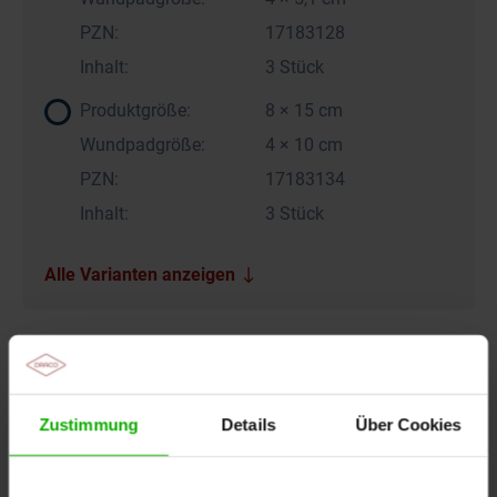
PZN:
17183128
Inhalt:
3 Stück
Produktgröße:
8 × 15 cm
Wundpadgröße:
4 × 10 cm
PZN:
17183134
Inhalt:
3 Stück
Alle Varianten anzeigen
Produktinformationen
Zustimmung
Details
Über Cookies
Wundumgebung
intakt, empfindlich/fragil