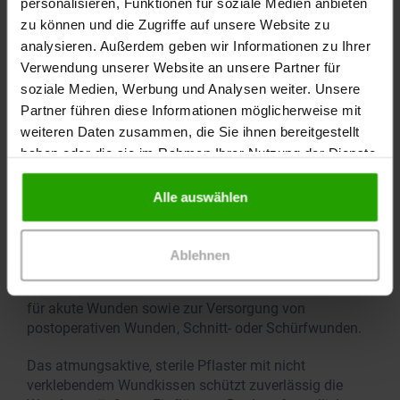
personalisieren, Funktionen für soziale Medien anbieten
Exsudation
zu können und die Zugriffe auf unsere Website zu
analysieren. Außerdem geben wir Informationen zu Ihrer
schwache bis mäßige
Verwendung unserer Website an unsere Partner für
soziale Medien, Werbung und Analysen weiter. Unsere
Kleber
Partner führen diese Informationen möglicherweise mit
weiteren Daten zusammen, die Sie ihnen bereitgestellt
hypoallergener Polyacrylatkleber
haben oder die sie im Rahmen Ihrer Nutzung der Dienste
gesammelt haben.
Material
Alle auswählen
hydroverfestigtes Polyester- nonwoven
Ablehnen
Details
DracoPor Soft hautfarben ist ein steriler Wundverband
für akute Wunden sowie zur Versorgung von
postoperativen Wunden, Schnitt- oder Schürfwunden.
Das atmungsaktive, sterile Pflaster mit nicht
verklebendem Wundkissen schützt zuverlässig die