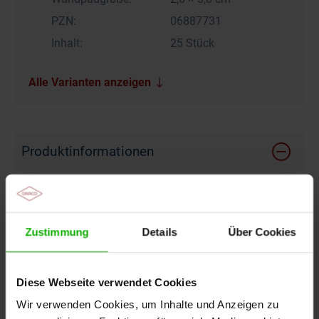
PZN:
06887731
Inhalt:
25 Stück
Alle Varianten anzeigen
Produktinformationen
Wundumgebung
intakt
Zustimmung
Details
Über Cookies
Wundheilungsphase
Diese Webseite verwendet Cookies
Exsudationsphase, Granulationsphase,
Epithelisierungsphase
Wir verwenden Cookies, um Inhalte und Anzeigen zu