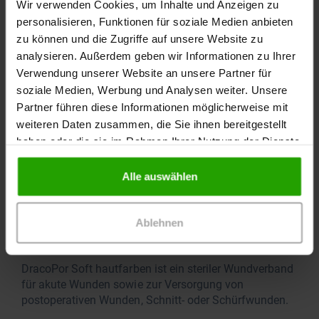
Wir verwenden Cookies, um Inhalte und Anzeigen zu
Exsudationsphase, Granulationsphase,
Epithelisierungsphase
personalisieren, Funktionen für soziale Medien anbieten
zu können und die Zugriffe auf unsere Website zu
analysieren. Außerdem geben wir Informationen zu Ihrer
Exsudation
Verwendung unserer Website an unsere Partner für
schwache bis mäßige
soziale Medien, Werbung und Analysen weiter. Unsere
Partner führen diese Informationen möglicherweise mit
Kleber
weiteren Daten zusammen, die Sie ihnen bereitgestellt
haben oder die sie im Rahmen Ihrer Nutzung der Dienste
hypoallergener Polyacrylatkleber
gesammelt haben.
Alle auswählen
Material
hydroverfestigtes Polyester- nonwoven
Ablehnen
Details
DracoPor Soft hautfarben ist ein steriler Wundverband
für akute Wunden sowie zur Versorgung von
postoperativen Wunden, Schnitt- oder Schürfwunden.