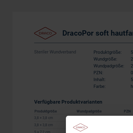
DracoPor soft hautf
Steriler Wundverband
Produktgröße:
5
Wundgröße:
2
Wundpadgröße:
2
PZN:
0
Inhalt:
5
Farbe:
h
Verfügbare Produktvarianten
Produktgröße
Wundpadgröße
PZN
3,8 × 3,8 cm
1,9 × 1,9 cm
1071
3,8 × 3,8 cm
1,9 × 1,9 cm
1071
5 × 7,2 cm
2,6 × 3,8 cm
0257