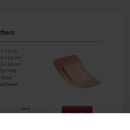
arben
 × 7,2 cm
,6 × 3,8 cm
,6 × 3,8 cm
2577703
 Stück
autfarben
Inhalt
3824
10 Stück
3830
50 Stück
7703
5 Stück