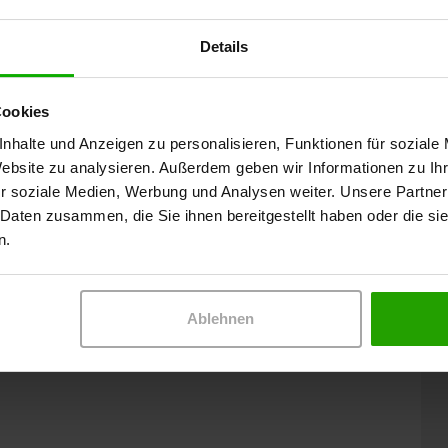
7731
25 Stück
Details
9134
50 Stück
7790
5 Stück
7872
25 Stück
Cookies
9163
50 Stück
Das Produkt ist steril.
nhalte und Anzeigen zu personalisieren, Funktionen für soziale
Website zu analysieren. Außerdem geben wir Informationen zu I
r soziale Medien, Werbung und Analysen weiter. Unsere Partner
Beratung durch das
 Daten zusammen, die Sie ihnen bereitgestellt haben oder die s
Wundkompetenzteam
n.
0231 / 28 666 285
on
 bis mäßige
E-Mail schreiben
Ablehnen