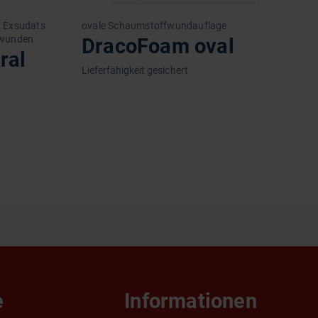
n Exsudats
ovale Schaumstoffwundauflage
P
mwunden
f
DracoFoam oval
ral
Lieferfähigkeit gesichert
L
e
Informationen