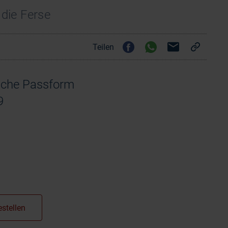
die Ferse
Teilen
che Passform
9