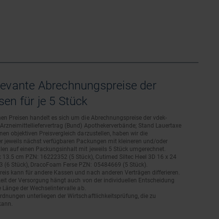
levante Abrechnungspreise der
en für je 5 Stück
en Preisen handelt es sich um die Abrechnungspreise der vdek-
rzneimittelliefervertrag (Bund) Apothekerverbände; Stand Lauertaxe
en objektiven Preisvergleich darzustellen, haben wir die
r jeweils nächst verfügbaren Packungen mit kleineren und/oder
len auf einen Packungsinhalt mit jeweils 5 Stück umgerechnet.
x 13.5 cm PZN: 16222352 (5 Stück), Cutimed Siltec Heel 3D 16 x 24
(6 Stück), DracoFoam Ferse PZN: 05484669 (5 Stück).
eis kann für andere Kassen und nach anderen Verträgen differieren.
keit der Versorgung hängt auch von der individuellen Entscheidung
e Länge der Wechselintervalle ab.
dnungen unterliegen der Wirtschaftlichkeitsprüfung, die zu
kann.