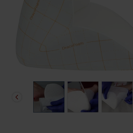
Budgetrelevante Abrechnungspreise der vdek-Kassen für je 5
Stück*