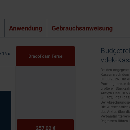
Anwendung
Gebrauchsanweisung
Budgetre
D 16 x
DracoFoam Ferse
vdek-Kass
Bei den angegeben
Kassen nach dem A
01.08.2026. Um ein
Packungspreise de
größeren Stückzah
Allevyn Heel 10.5 
cm PZN: 07342353 
Der Abrechnungspr
Die Wirtschaftlich
des Arztes über di
Verbandmittelveror
Regressen führen 
257,02 €