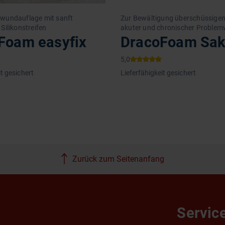
wundauflage mit sanft
Zur Bewältigung überschüssige
Silikonstreifen
akuter und chronischer Proble
Foam easyfix
DracoFoam Sak
it gesichert
Lieferfähigkeit gesichert
Zurück zum Seitenanfang
Servic