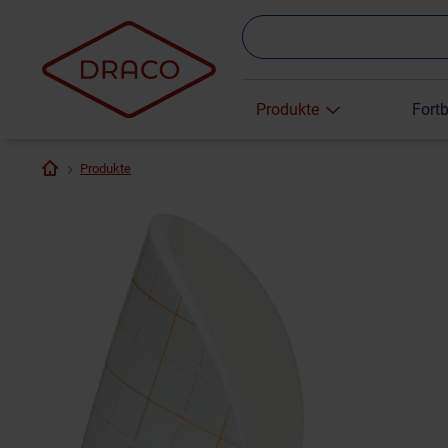
Produkte
Fort
Produkte
Cutimed Siltec
Allevyn Heel
Draco
Heel 3D 16 x
10.5 x 13.5 cm
Fer
24 cm
422,75 €
370,11 €
Smith &
BSN Medical
257,
Nephew GmbH
GmbH