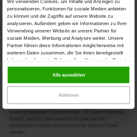
Wir verwenden Cookies, um Inhalte und Anzeigen zu
Patientenkomfort wird durch die wasserabweisende,
personalisieren, Funktionen für soziale Medien anbieten
dampfdurchlässige und keimdichte Polyurethanfolie
zu können und die Zugriffe auf unsere Website zu
gewährleistet. Die Beurteilung der Exsudatsituation
analysieren. Außerdem geben wir Informationen zu Ihrer
wird durch das aufgedruckte Exsudatraster
Verwendung unserer Website an unsere Partner für
vereinfacht. Die stark absorbierende
soziale Medien, Werbung und Analysen weiter. Unsere
Schaumstoffwundauflage eignet sich zur Versorgung
Partner führen diese Informationen möglicherweise mit
akuter und chronischer, mäßig bis stark exsudierender
Wunden in der Exsudations- und Granulationsphase,
weiteren Daten zusammen, die Sie ihnen bereitgestellt
bei oberflächlichen Wunden, Ulcus cruris, Dekubitus,
haben oder die sie im Rahmen Ihrer Nutzung der Dienste
Diabetischem Fuß, Verbrennungen 2. Grades sowie
gesammelt haben.
Hautspendearealen.
Alle auswählen
DracoFoam oval kann auch unter
Kompressionstherapie verwendet werden.
Ablehnen
DracoFoam oval ist nicht selbsthaftend und kann mit
einem geeignetem Fixiermaterial, z.B. DracoFixiermull
stretch, sensitiv oder waterproof oder mit der
elastischen Fixierbinde DracoSumbi optimal fixiert
werden.