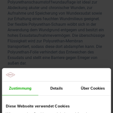
Polyurethanschaumstoffwundauflage ist ideal zur
Abdeckung akuter und chronischer Wunden, zur
Aufnahme und Speicherung von Wundexsudat sowie
zur Erhaltung eines feuchten Wundmilieus geeignet.
Der flexible Polyurethan-Schaum wölbt sich in der
Anwendung dem Wundgrund entgegen und besitzt ein
hohes Exsudataufnahmevermögen. Die überschüssige
Flüssigkeit wird zur Polyurethan-Membran
transportiert, sodass diese dort abdampfen kann. Die
Polyurethan-Folie verhindert das Entweichen des
Exsudats und stellt eine Barriere gegen Erreger von
außen dar.
DracoFoam oval zeichnet sich durch eine gute
Verträglichkeit, schnelle und hohe Exsudataufnahme
und Abdampfungsleistung aus. Durch die ovale Form
Zustimmung
Details
Über Cookies
ist es ideal für anatomisch anspruchsvolle
Körperstellen mit komplexen Konturen, wie z.B. Ferse,
Zehen, Ellenbogen, Knie oder Achsel.
Diese Webseite verwendet Cookies
Ein optimaler Wundschutz und hoher