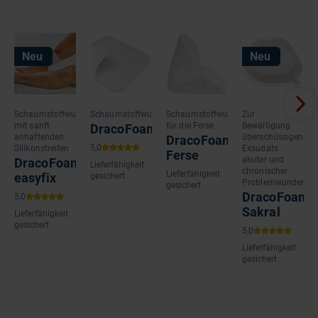
Neu
Neu
Schaumstoffwundauflage
Schaumstoffwundauflage
Schaumstoffwundauflage
Zur
mit sanft
für die Ferse
Bewältigung
DracoFoam
anhaftenden
überschüssigen
DracoFoam
Silikonstreifen
Exsudats
Ferse
akuter und
DracoFoam
Lieferfähigkeit
chronischer
Lieferfähigkeit
easyfix
gesichert
Problemwunden
gesichert
DracoFoam
Sakral
Lieferfähigkeit
gesichert
Lieferfähigkeit
gesichert