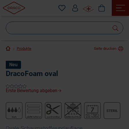
Wonach
suchen
Sie?
Produkte
Seite drucken
Neu
DracoFoam oval
Ovale Schaumstoffwundauflage