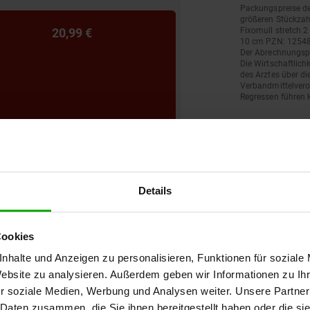
Packungspreise de
größeren Stückzah
20,99 €
Fixomull stretch 2
10 cm PZN: 12548
Der Abrechnungspr
Die Wirtschaftlich
des Arztes über di
Verbandmittelveror
Regressen führen 
Details
Cookies
nhalte und Anzeigen zu personalisieren, Funktionen für soziale
Website zu analysieren. Außerdem geben wir Informationen zu I
r soziale Medien, Werbung und Analysen weiter. Unsere Partner
 Daten zusammen, die Sie ihnen bereitgestellt haben oder die s