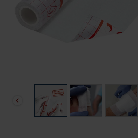
Budgetrelevante Abrechnungspreise der vdek-Kassen für je 1
Stück*