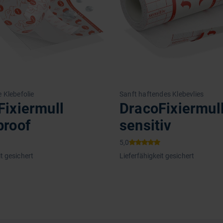
 Klebefolie
Sanft haftendes Klebevlies
Fixiermull
DracoFixiermul
proof
sensitiv
it gesichert
Lieferfähigkeit gesichert