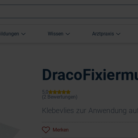
Wonach
bildungen
Wissen
Arztpraxis
suchen
Sie?
DracoFixiermu
Klebevlies zur Anwendung auf
Merken