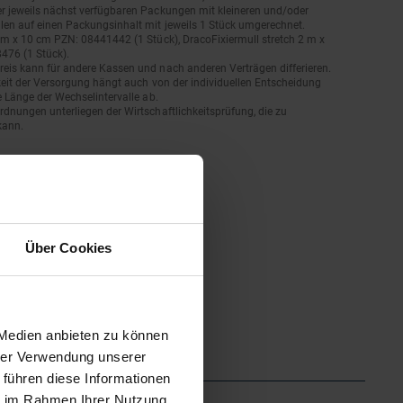
r jeweils nächst verfügbaren Packungen mit kleineren und/oder
len auf einen Packungsinhalt mit jeweils 1 Stück umgerechnet.
 m x 10 cm PZN: 08441442 (1 Stück), DracoFixiermull stretch 2 m x
476 (1 Stück).
eis kann für andere Kassen und nach anderen Verträgen differieren.
keit der Versorgung hängt auch von der individuellen Entscheidung
e Länge der Wechselintervalle ab.
dnungen unterliegen der Wirtschaftlichkeitsprüfung, die zu
kann.
Über Cookies
 Medien anbieten zu können
hrer Verwendung unserer
 führen diese Informationen
ie im Rahmen Ihrer Nutzung