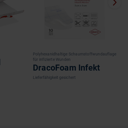
Polyhexanidhaltige Schaumstoffwundauflage
S
für infizierte Wunden
l
DracoFoam Infekt
Lieferfähigkeit gesichert
L