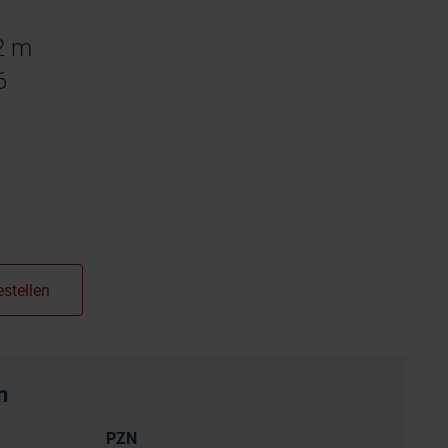
2 m
6
n
PZN