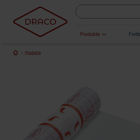
Produkte
Fort
Produkte
Fixomull
DracoFixiermu
stretch 2 m x
ll stretch 2 m x
10 cm
10 cm
23,73 €
20,99 €
BSN Medical
GmbH