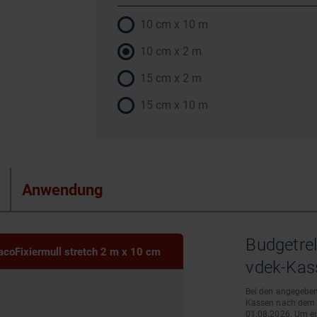
10 cm x 10 m
10 cm x 2 m
15 cm x 2 m
15 cm x 10 m
Anwendung
Budgetre
acoFixiermull stretch 2 m x 10 cm
vdek-Kass
Bei den angegeben
Kassen nach dem A
01.08.2026. Um ein