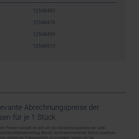
12548482
12548476
12548499
12548513
levante Abrechnungspreise der
en für je 1 Stück
en Preisen handelt es sich um die Abrechnungspreise der vdek-
rzneimittelliefervertrag (Bund) Apothekerverbände; Stand Lauertaxe
en objektiven Preisvergleich darzustellen, haben wir die