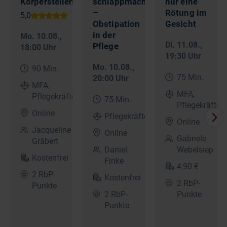
Körperstellen
schlappmacht
nur eine
–
Rötung im
Obstipation
Gesicht
in der
Mo. 10.08.
,
Di. 11.08.
,
Pflege
18:00 Uhr
19:30 Uhr
Mo. 10.08.
,
90 Min.
75 Min.
20:00 Uhr
MFA,
MFA,
Pflegekräfte
75 Min.
Pflegekräfte
Online
Pflegekräfte
Online
Jacqueline
Online
Gabriele
Gräbert
Daniel
Webelsiep
Kostenfrei
Finke
4,90 €
2 RbP-
Kostenfrei
2 RbP-
Punkte
2 RbP-
Punkte
Punkte