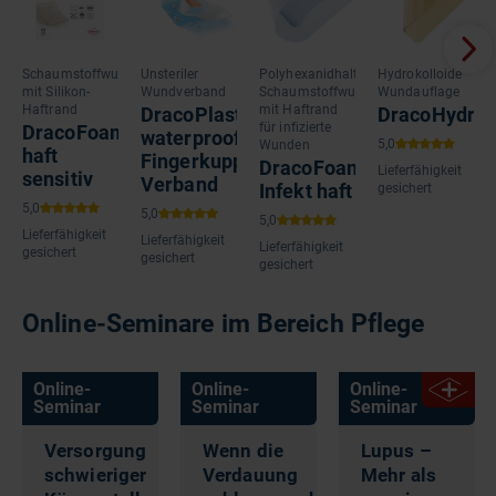
Schaumstoffwundauflage
Unsteriler
Polyhexanidhaltige
Hydrokolloide
mit Silikon-
Wundverband
Schaumstoffwundauflage
Wundauflage
Haftrand
mit Haftrand
DracoPlast
DracoHydro
für infizierte
DracoFoam
waterproof
Wunden
haft
Fingerkuppen-
DracoFoam
Lieferfähigkeit
sensitiv
Verband
Infekt haft
gesichert
Lieferfähigkeit
Lieferfähigkeit
Lieferfähigkeit
gesichert
gesichert
gesichert
Online-Seminare im Bereich Pflege
Online-
Online-
Online-
Seminar
Seminar
Seminar
Versorgung
Wenn die
Lupus –
schwieriger
Verdauung
Mehr als