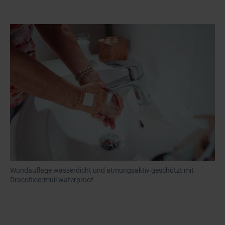
Wundauflage wasserdicht und atmungsaktiv geschützt mit
Dracofixiermull waterproof