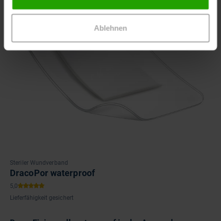
Ablehnen
Steriler Wundverband
DracoPor waterproof
Lieferfähigkeit gesichert