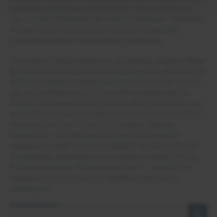
bisherige Hautpflege offensichtlich nicht ausreichend
war, um die Trockenheit der Haut zu verringern, wurde die
Pflege auf eine ureahaltige Hautcreme umgestellt.
Ansonsten blieb die Versorgung unverändert.
Eine weitere Woche später war die Wunde abgeheilt (
Foto
5
). Durch die Umstellung der Hautpflege war die Haut nun
deutlich weniger schuppig und trocken als zuvor. Frau G.
gab an, die Pflege auch in Zukunft so beibehalten zu
wollen. Da immer noch ein leichtes Ödem erkennbar war,
wurde die moderate Kompression in Absprache mit dem
Hausarzt von Frau G. noch für 2 weitere Wochen
beibehalten. Anschließend sollte ein Stützstrumpf
angepasst werden. Dies war möglich, da trotz pAVK die
notwendigen Mindestperfusionswerte vorlagen. Für den
Fall einer erneuten Wunde wurde Frau G. angewiesen,
umgehend einen Termin zur Wiedervorstellung zu
vereinbaren.