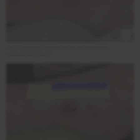
Foto 2: Verkleinerte fibrinöse Wunde, Wundrand leicht
angeschwollen (Tag 41)