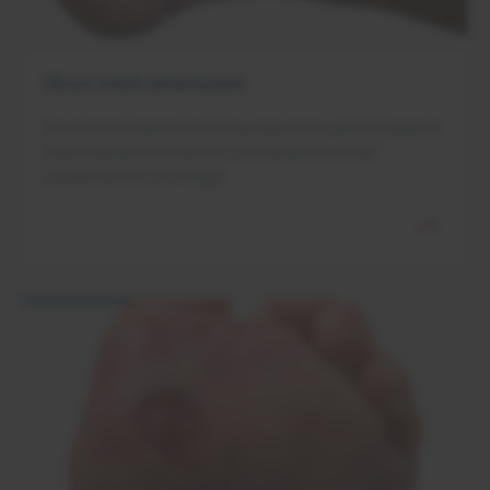
Ulcus cruris arteriosum
Die chronifizierte Schürfwunde einer pAVK-Patientin
hatte starke Schmerzen und einen enormen
Leidensdruck zur Folge