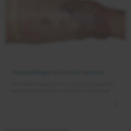
Traumabedingtes Ulcus cruris venosum
Ulcus cruris venosum als Folge eines verrutschten
Kompressionsverbands bei einem CVI-Patienten