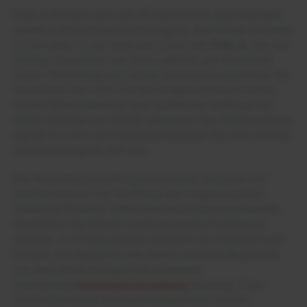
Etwa 3 Wochen nach der OP kam Frau G. das erste Mal
wieder in die ambulante Versorgung. Ihre Wunde war jetzt
2,1 cm lang, 1,1 cm breit und 0,3 cm tief (
Foto 2
). Die nun
mäßige Exsudation war serös-gelblich, am Wundrand
waren Fibrinbeläge und etwas Granulation erkennbar. Der
Wundrand war intakt und die Umgebungshaut trocken.
Da ein Ödem erkennbar war, wurden die Umfänge von
Wade, Knöchel und Vorfuß gemessen. Der Wadenumfang
lag bei 317 mm, der Knöchelumfang bei 266 mm und der
Vorfußumfang bei 250 mm.
Die Wundreinigung erfolgte ab diesem Zeitpunkt mit
sterilem Wasser. Für die Pflege der Umgebungshaut
nutzte die Patientin selbst eine feuchtigkeitsspendende
Hautlotion. Die Wunde wurde mit einem PU-Schaum
versorgt. Zur Fixierung kam weiterhin ein Fixiermull zum
Einsatz. Zur Reduktion des Ödems wurde in Absprache
mit dem Gefäßchirurgen ein moderater
Unterschenkel
kompressionsverband
angelegt. Dazu
wurde über einem Schlauchverband eine Schicht