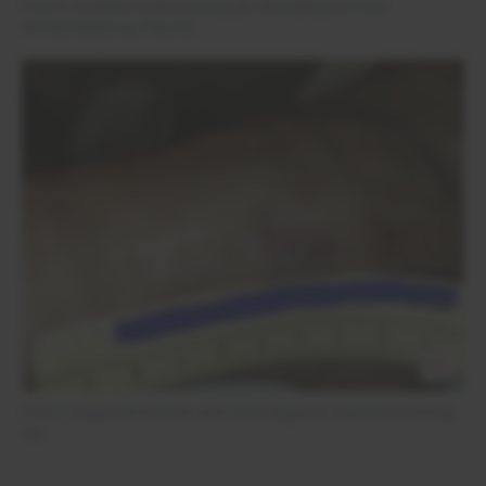
Foto 4: Deutliche Verbesserung der Wundsituation und
Wundumgebung (Tag 62)
Foto 5: Abgeheilte Wunde, aber noch filigraner Hautzustand (Tag
69)