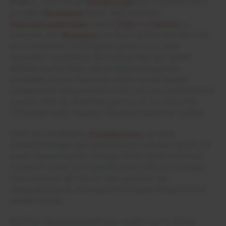
(
Foto 1
). Das wenige
Wundexsudat
war bräunlich-serös,
auf dem
Wundgrund
waren sehr vereinzelt
Granulationskörnchen
, etwas
Fibrin
und
Biofilm
zu
erkennen. Der
Wundrand
war leicht gerötet und bei 3 Uhr
leicht ödematös, die Umgebungshaut kühl, aber
ansonsten unauffällig. Ein Fußpuls ließ sich weder
erfühlen noch mittels einer Dopplersonographie
darstellen. Frau G. beschrieb einen von der Wunde
ausgehenden Dauerschmerz (VAS 3-4), der bei Berührung
zunahm (VAS 6). Ebenfalls gab Frau G. an, dass ihre
Schmerzen beim Rauchen teilweise zunehmen würden.
Nach der gründlichen
Wundreinigung
mit einer
octenidinhaltigen Wundspüllösung wurde die Wunde mit
einem Superabsorber versorgt. Dieser wurde mit einem
Fixiermull fixiert. Der Superabsorber sollte sicherstellen,
dass während der 3 bis 4 Tage zwischen den
Verbandwechseln das gesamte Exsudat aufgenommen
werden konnte.
Bei ihren Versorgungsterminen wurde Frau G. immer