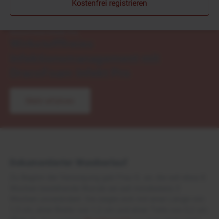
Kostenfrei registrieren
Neu
DracoFoam Infekt Pro
Wirkstofffreies
Infektionsmanagement mit
DracoFoam Infekt Pro
Mehr erfahren
Dokumentierter Wundverlauf
Zu Beginn der Versorgung gab Frau G. an, die seit etwa 8
Wochen bestehende Wunde sei seit mindestens 3
Wochen unverändert. Sie zeigte sich mit einer Länge von
1,5 cm, einer Breite von 1,2 cm und einer Tiefe von 0,2 cm