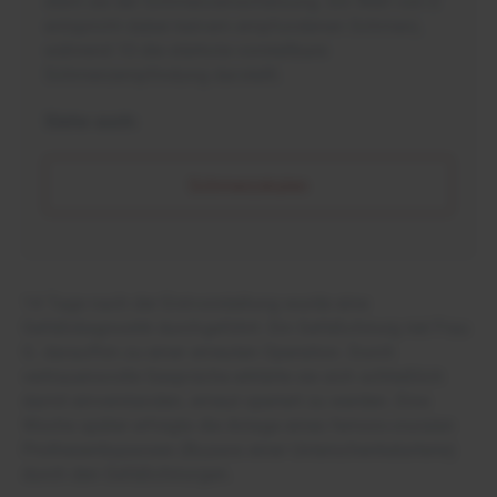
dient sie der Schmerzeinschätzung. Ein Wert von 0
entspricht dabei keinem empfundenen Schmerz,
während 10 die stärkste vorstellbare
Schmerzempfindung darstellt.
Siehe auch:
Schmerzskalen
14 Tage nach der Erstvorstellung wurde eine
Gefäßdiagnostik durchgeführt. Ein Gefäßchirurg riet Frau
G. daraufhin zu einer erneuten Operation. Durch
vertrauensvolle Gespräche erklärte sie sich schließlich
damit einverstanden, erneut operiert zu werden. Eine
Woche später erfolgte die Anlage eines femoro-cruralen
Prothesenbypasses (Bypass einer Unterschenkelarterie)
durch den Gefäßchirurgen.