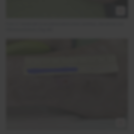
Foto 3: Vereinzelt Granulationskörnchen sichtbar, Abnahme von
Fibrinwachstum (Tag 48)