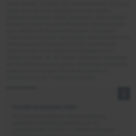
wieder beraten, vor allem zum Thema Rauchen. Ihr wurde
erklärt, dass die roten Blutkörperchen das Nikotin
schneller aufnehmen als den Sauerstoff, womit es beim
Rauchen zu einem Sauerstoffdefizit im Körper kommen
kann, welches die Wundheilung negativ beeinflusst.
Zudem wurde ihr erklärt, dass dieses Sauerstoffdefizit die
Schmerzzunahme während und nach dem Rauchen
erklären könne. Diese Erklärung überzeugte Frau G.
schließlich davon, ab der zweiten Woche der Versorgung
den Nikotinkonsum aufzugeben. Wegen ihrer Schmerzen
setzte sie sich mit ihrem Schmerztherapeuten in
Verbindung, um die Therapie anzupassen.
Visuelle Analogskala (VAS)
Die Visuelle Analogskala dient der Messung
subjektiver Empfindungsstärken, z.B. für
Schmerzen oder Juckreiz. In diesem Fallbeispiel