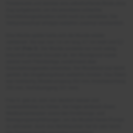
Polsterwatte und darüber eine selbsthaftende Binde ohne
Zug aufgebracht, um die erworbene schlechte
Durchblutungssituation nicht noch zu verstärken. Der
Verbandwechsel erfolgte weiterhin zweimal wöchentlich.
Eine Woche später hatte sich die Wunde wieder
verkleinert. Sie war nun 1,6 cm lang, 0,7 cm breit und 0,2
cm tief (
Foto 3
). Die Wunde sonderte nur noch wenig
bräunlich-seröses Exsudat ab. Am Wundgrund waren
zentral noch Fibrinbeläge, zunehmend aber
Granulationsgewebe erkennbar. Der Wundrand war leicht
gerötet, die Umgebungshaut weiterhin trocken. Das Ödem
war rückläufig (Wadenumgang 262 mm, Knöchelumfang
252 mm, Vorfußumgang 221 mm).
Frau G. gab an, sich nun deutlich besser und
zuversichtlicher zu fühlen. Sie folgte akribisch ihrem
Medikamentenplan sowie den Ernährungs- und
Bewegungsempfehlungen, um die Muskel-Venen-Pumpe
zu aktivieren. Auch das Nichtrauchen fiel ihr sehr leicht.
Die Therapie wurde wie bisher fortgeführt.