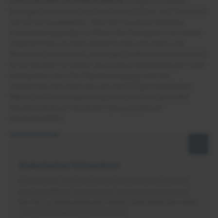
schon deutlich verändert (Bild 3).
Länge und Breite
betragen inzwischen nur noch etwa 2,5 cm, die Tiefe wird
mit 0,5 cm angegeben. Über der Faszie ist teilweise
Granulationsgewebe sichtbar. Die Exsudation hat etwas
zugenommen, ist aber weiterhin klar und serös. Der
Wundrand ist dadurch an einigen Stellen etwas mazeriert.
Es ist deutlich zu sehen, dass keine Hyperkeratosen mehr
entstanden sind. Die Wundversorgung wird bei
Verkürzung des Intervalls auf alle 2 Tage beibehalten.
Neben der Hautpflege erfolgt nun auch ein spezieller
Wundrandschutz mit einem atmungsaktiven
Hautschutzfilm.
Diabetisches Fußsyndrom
Fußwunden sind ein häufig auftretendes Problem
bei Diabetikern und können ernste Konsequenzen
bis hin zu Amputationen haben. Hier lesen Sie mehr
zum Diabetischen Fußsyndrom.