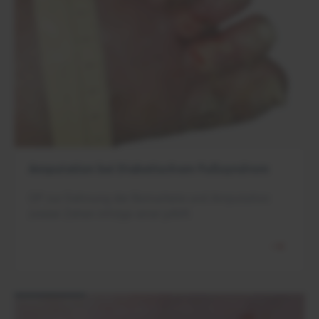
Amputation bei Diabetischem Fußsyndrom
OP zur Dehnung der Beinarterie und Amputation
zweier Zehen infolge einer pAVK