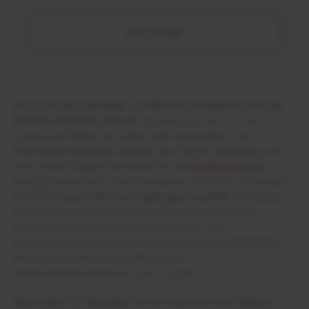
Zum Artikel
Im Laufe der nächsten 1,5 Monate verkleinert sich die
Wunde erheblich (Bild 4).
Sie wird nun mit 1,5 cm in
Länge und Breite und ohne Tiefe angegeben. Das
Granulationsgewebe bedeckt die Faszie vollständig und
vom unauffälligen Wundrand ist die
Epithelisierung
deutlich erkennbar. Eine Exsudation ist kaum vorhanden.
Der
TCC muss nicht mehr getragen werden
, allerdings
erfolgt bis zum vollständigen Wundverschluss ein
druckentlastendes Filzen der Fußsohle. Die
Wundversorgung findet weiterhin mit einem PU-Schaum
statt und es wird umgestellt auf ein
Verbandwechselintervall von 3 Tagen.
Nach etwa 2,5 Monaten ist nur noch ein sehr kleiner