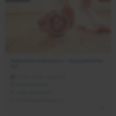
Diabetisches Fußsyndrom – ​Neuropathischer
Fuß
2 Teile | 21 Min. insgesamt
MFA, Pflegekräfte
Anette Skowronsky
Teilnahmebescheinigung