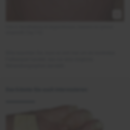
Foto 6: Wundheilung ist abgeschlossen, Diabetes ist optimal
eingestellt (Tag 176)
Bitte beachten Sie, dass es sich hier um ein konkretes
Fallbeispiel handelt, das nur eine mögliche
Behandlungsoption darstellt.
Das könnte Sie auch interessieren: