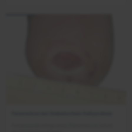
Fersenulcus bei Diabetischem Fußsyndrom
Fersenwunde infolge eines Steinchens im Schuh