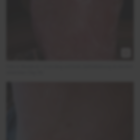
Foto 4: Wunde ist 1,5 cm lang und breit; Epithelisierung ist deutlich
erkennbar (Tag 78)