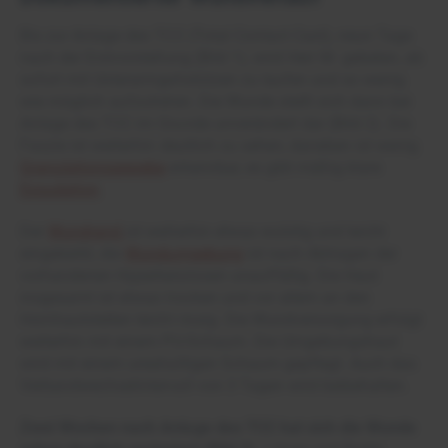
Bis zur Anlage des TCC (Total Contact Cast), neun Tage
nach der Erstvorstellung (Bild 1), wird Herr M. gebeten, ab
sofort mit Unterarmgehstützen zu laufen und so wenig
wie möglich aufzutreten. Die Wunde stellt sich dann bei
Anlage des TCC im Grunde unverändert dar (Bild 2). Die
Faszie ist weiterhin deutlich zu sehen, daneben ist wenig
Granulationsgewebe
erkennbar, es gibt mäßig klare
Exsudation
.
Der
Wundrand
ist weiterhin etwas wulstig und leicht
eingekerbt, die
Wundumgebung
ist nach Abtragen der
vorhandenen Hyperkeratosen unauffällig. Die Haut
insgesamt ist etwas trocken und vor allem an den
Hornhautstellen leicht rissig. Die Wundversorgung erfolgt
weiterhin mit einem PU-Schaum. Die Umgebungshaut
wird mit einem ureahaltigen Schaum gepflegt. Auch das
Verbandwechselintervall von 3 Tagen wird beibehalten.
Zwei Wochen nach Anlage des TCC hat sich die Wunde