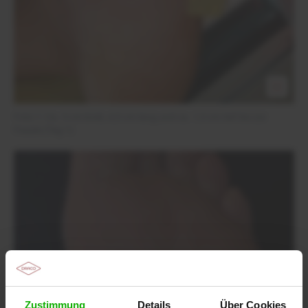
Foto 1: Ca. 5 cm breit, 4,5 cm lang und ca. 1,5 cm tief bis zur
Faszie (Tag 1)
Zustimmung
Details
Über Cookies