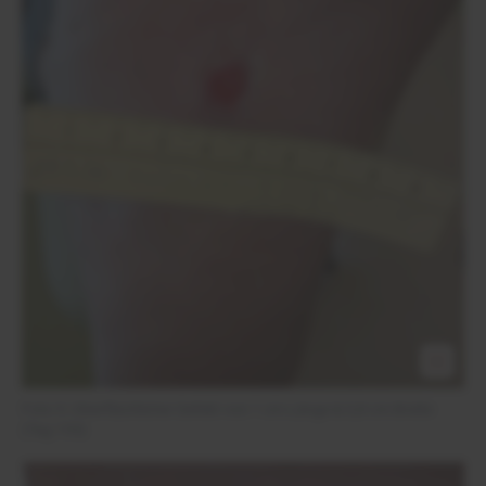
Foto 5: Oberflächlicher Defekt von 1 cm Länge & 0,8 cm Breite
(Tag 155)