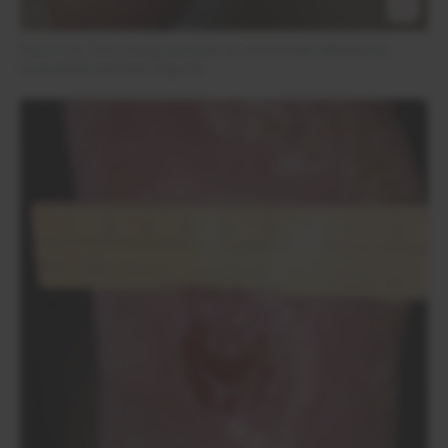
Foto 3: Ca. 2,5 cm lang und breit, ca. 0,5 cm tief; teilweise ist
Granulation sichtbar (Tag 24)