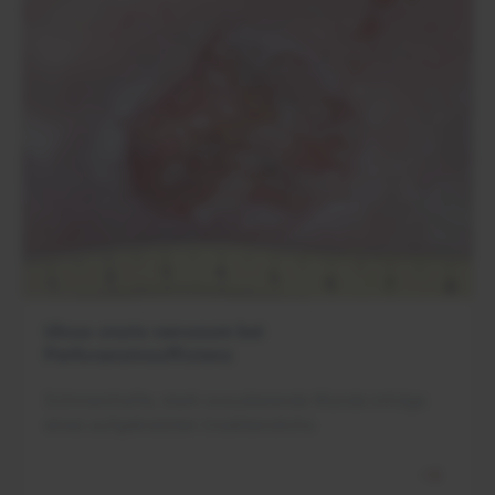
Ulcus cruris venosum bei
Perforansinsuffizienz
Schmerzhafte, stark exsudierende Wunde infolge
eines aufgekratzten Insektenstichs