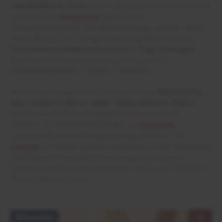
oberflächlicher Defekt
von 1 cm Länge und 0,8 cm Breite
zu sehen. Der
Wundgrund
besteht aus
Granulationsgewebe, die Epithelisierung schreitet weiter
voran (Bild 5). Die Therapie wird fortgeführt und das
Verbandwechselintervall wird auf 5 Tage verlängert
.
Außerdem wird die Anpassung von speziellen
diabetesadaptierten Einlagen veranlasst.
Unter dieser angepassten Therapie ist die
Wundheilung
einen weiteren Monat später abgeschlossen (Bild 6).
Herr M. hat im Behandlungszeitraum erneut sehr
motiviert an Diabetesschulungen zu
Ernährung
,
Fußgesundheit und Bewegung teilgenommen. Sein
Diabetes
ist aktuell optimal eingestellt, er wird regelmäßig
podologische Komplexbehandlungen in Anspruch
nehmen und ist darüber informiert, wie er sich vor einem
Rezidiv schützen kann.
Videoreihe