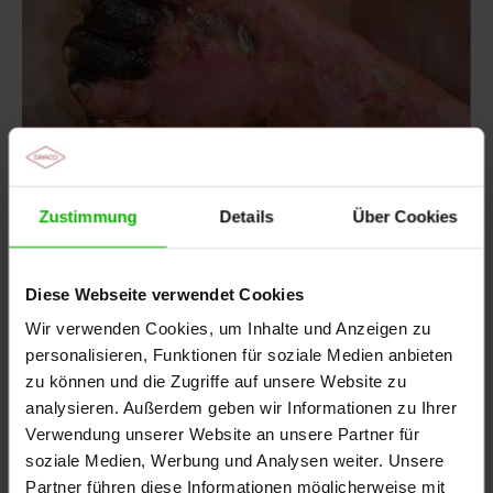
Zustimmung
Details
Über Cookies
Diese Webseite verwendet Cookies
Wir verwenden Cookies, um Inhalte und Anzeigen zu
personalisieren, Funktionen für soziale Medien anbieten
Feuchte Gangrän
zu können und die Zugriffe auf unsere Website zu
analysieren. Außerdem geben wir Informationen zu Ihrer
sieht feucht aus, weiche Konsistenz, verflüssigtes
Verwendung unserer Website an unsere Partner für
Gewebe
soziale Medien, Werbung und Analysen weiter. Unsere
Eine feuchte Gangrän ist in der Regel mit Bakterien
Partner führen diese Informationen möglicherweise mit
besiedelt und setzt Zerfallsprodukte des Gewebes