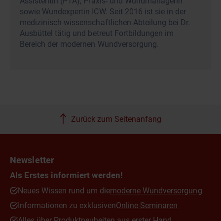
Assistentin (PTA), Praxis- und Wundmanagerin
sowie Wundexpertin ICW. Seit 2016 ist sie in der
medizinisch-wissenschaftlichen Abteilung bei Dr.
Ausbüttel tätig und betreut Fortbildungen im
Bereich der modernen Wundversorgung.
Zurück zum Seitenanfang
Newsletter
Als Erstes informiert werden!
Neues Wissen rund um die
moderne Wundversorgung
Informationen zu exklusiven
Online-Seminaren
Alles über Produktneuheiten aus erster Hand