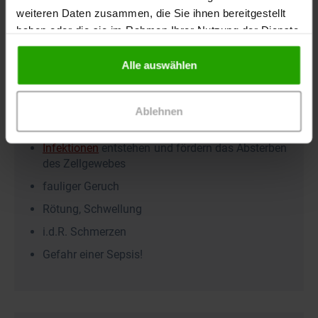
frei. Das beeinflusst die Wundheilung negativ.
weiteren Daten zusammen, die Sie ihnen bereitgestellt
Zudem können die Bakterien in die Blutbahn
haben oder die sie im Rahmen Ihrer Nutzung der Dienste
gelangen und zu einer lebensgefährlichen
Sepsis
gesammelt haben.
führen.
Alle auswählen
Ablehnen
Symptome
Infektionen
entstehen und fördern das Absterben
des Zellgewebes
fauliger Geruch
Rötung, Schwellung
i.d.R. Schmerzen
Gefahr einer Sepsis!