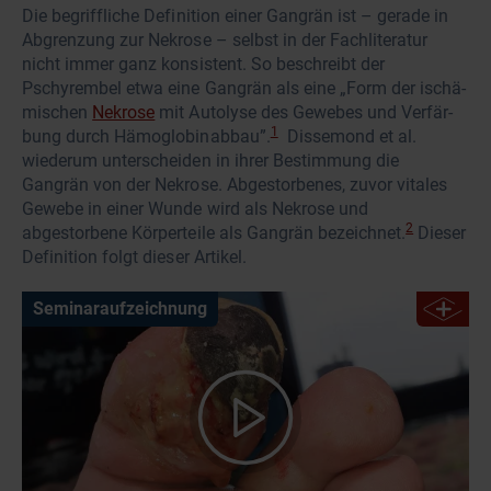
Die begriffliche Definition einer Gangrän ist – gerade in
Abgrenzung zur Nekrose – selbst in der Fachliteratur
nicht immer ganz konsistent. So beschreibt der
Pschyrembel etwa eine Gangrän als eine „Form der ischä­
mi­schen
Nekrose
mit Auto­lyse des Gewebes und Ver­fär­
1
bung durch Hä­mo­globi­nabbau”.
Dissemond et al.
wiederum unterscheiden in ihrer Bestimmung die
Gangrän von der Nekrose. Abgestorbenes, zuvor vitales
Gewebe in einer Wunde wird als Nekrose und
2
abgestorbene Körperteile als Gangrän bezeichnet.
Dieser
Definition folgt dieser Artikel.
Seminaraufzeichnung