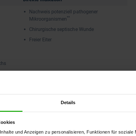
Nachweis potenziell pathogener
**
Mikroorganismen
Chirurgische septische Wunde
Freier Eiter
chs
nnahme von Schmerzmitteln
ch
Details
Cookies
 Wundinfektion können jedoch
nhalte und Anzeigen zu personalisieren, Funktionen für soziale