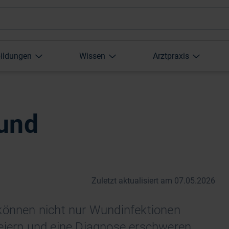
Wonach
bildungen
Wissen
Arztpraxis
suchen
Sie?
und
Zuletzt aktualisiert am 07.05.2026
 können nicht nur Wundinfektionen
eiern und eine Diagnose erschweren.