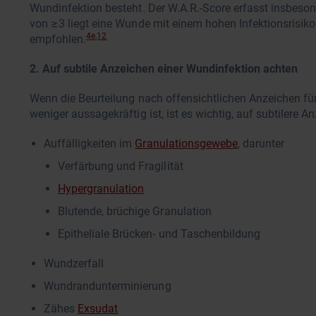
Wundinfektion besteht. Der W.A.R.-Score erfasst insbes
von ≥3 liegt eine Wunde mit einem hohen Infektionsrisik
4e,12
empfohlen.
2. Auf subtile Anzeichen einer Wundinfektion achten
Wenn die Beurteilung nach offensichtlichen Anzeichen fü
weniger aussagekräftig ist, ist es wichtig, auf subtilere 
Auffälligkeiten im
Granulationsgewebe
, darunter
Verfärbung und Fragilität
Hypergranulation
Blutende, brüchige Granulation
Epitheliale Brücken- und Taschenbildung
Wundzerfall
Wundrandunterminierung
Zähes
Exsudat