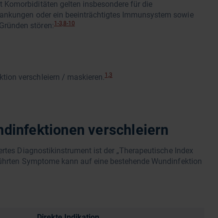
Komorbiditäten gelten insbesondere für die
rankungen oder ein beeinträchtigtes Immunsystem sowie
1-3,8-10
Gründen stören:
1,3
tion verschleiern / maskieren.
dinfektionen verschleiern
ertes Diagnostikinstrument ist der „Therapeutische Index
geführten Symptome kann auf eine bestehende Wundinfektion
Direkte Indikation