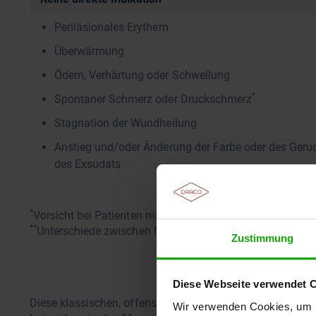
Periläsionales Erythem
Überwärmung
Ödem, Verhärtung oder Schwellung
*
Spontaner Schmerz oder Druckschmerz
Stagnation der Wundheilung
Anstieg und/oder Änderung der Farbe oder des Geru
des Exsudats
*
Vorsicht bei Patienten mit Polyneuropathie oder bei Ei
**
Unterschiede zwischen Institutionen und Ländern mögli
Zustimmung
Diese Webseite verwendet 
Diese klassischen, offensichtlichen Indikatoren für eine
Wir verwenden Cookies, um I