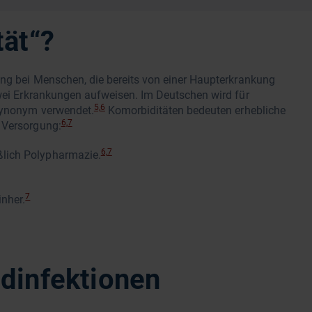
tät“?
ung bei Menschen, die bereits von einer Haupterkrankung
zwei Erkrankungen aufweisen. Im Deutschen wird für
5,6
 Synonym verwendet.
Komorbiditäten bedeuten erhebliche
6,7
 Versorgung:
6,7
ßlich Polypharmazie.
7
nher.
dinfektionen