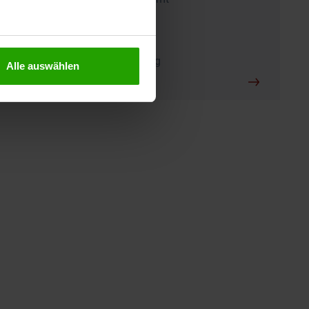
MFA, Pflegekräfte
Anette Skowronsky
Teilnahmebescheinigung
Alle auswählen