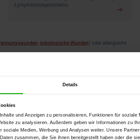
Lymphdrainagesystems.
rennungswunden
,
onkologische Wunden
) oder allergische
ombose
oder eine
chronisch venöse Insuffizienz (CVI)
, sie
suffizienz, Leber- oder Nierenerkrankungen. Je nach
bei akuter Herzschwäche, Entzündungen, akuten Wunden,
erschieden.
Details
e bzw. der
Grunderkrankung
. Wird die Grunderkrankung
hergehenden Beschwerden. In einigen Fällen verordnet die
Cookies
amente
(Diuretika) oder eine
Kompressionstherapie
.
nhalte und Anzeigen zu personalisieren, Funktionen für soziale
Website zu analysieren. Außerdem geben wir Informationen zu I
r soziale Medien, Werbung und Analysen weiter. Unsere Partner
 Daten zusammen, die Sie ihnen bereitgestellt haben oder die s