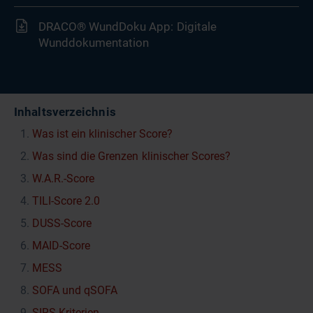
DRACO® WundDoku App: Digitale
Wunddokumentation
Inhaltsverzeichnis
Was ist ein klinischer Score?
Was sind die Grenzen klinischer Scores?
W.A.R.-Score
TILI-Score 2.0
DUSS-Score
MAID-Score
MESS
SOFA und qSOFA
SIRS-Kriterien