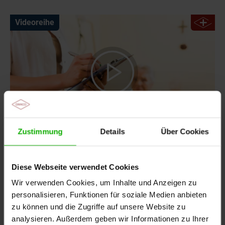
Videoreihe
Zustimmung
Details
Über Cookies
Mit dem „W.A.R.-Score“ infektionsgefährdete
Wunden frühzeitig erkennen
Diese Webseite verwendet Cookies
3 Teile | 23 Min. insgesamt
Wir verwenden Cookies, um Inhalte und Anzeigen zu
MFA, Pflegekräfte
personalisieren, Funktionen für soziale Medien anbieten
Rüdiger Tillmann
zu können und die Zugriffe auf unsere Website zu
analysieren. Außerdem geben wir Informationen zu Ihrer
Teilnahmebescheinigung