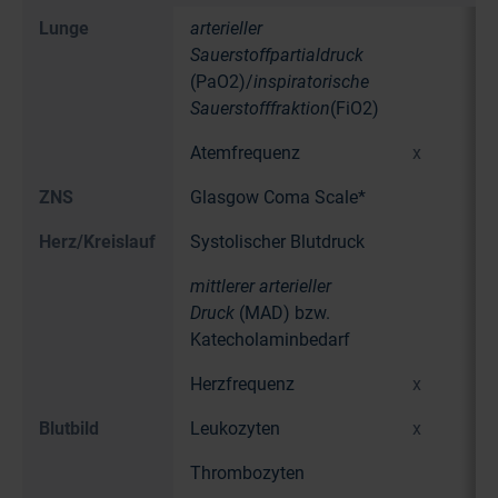
Lunge
arterieller
Sauerstoffpartialdruck
(PaO2)/
inspiratorische
Sauerstofffraktion
(FiO2)
Atemfrequenz
x
ZNS
Glasgow Coma Scale*
Herz/Kreislauf
Systolischer Blutdruck
mittlerer arterieller
Druck
(MAD) bzw.
Katecholaminbedarf
Herzfrequenz
x
Blutbild
Leukozyten
x
Thrombozyten