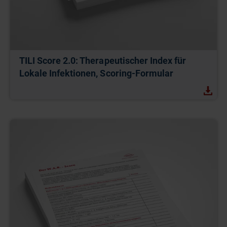
TILI Score 2.0: Therapeutischer Index für
Lokale Infektionen, Scoring-Formular