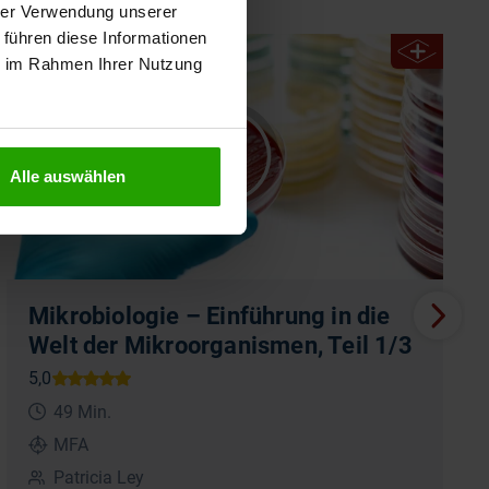
hrer Verwendung unserer
 führen diese Informationen
Seminaraufzeichnung
ie im Rahmen Ihrer Nutzung
Alle auswählen
Mikrobiologie – Einführung in die
Welt der Mikroorganismen, Teil 1/3
49 Min.
MFA
Patricia Ley