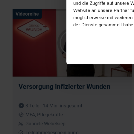
und die Zugriffe auf unsere 
Website an unsere Partner fü
Videoreihe
möglicherweise mit weiteren
der Dienste gesammelt habe
Versorgung infizierter Wunden
3 Teile | 14 Min. insgesamt
MFA, Pflegekräfte
Gabriele Webelsiep
Teilnahmebescheinigung