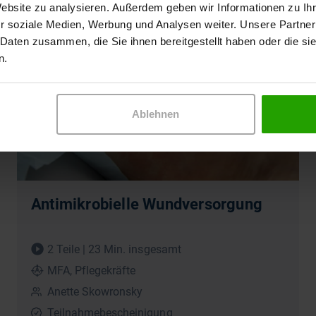
Website zu analysieren. Außerdem geben wir Informationen zu I
r soziale Medien, Werbung und Analysen weiter. Unsere Partner
Videoreihe
 Daten zusammen, die Sie ihnen bereitgestellt haben oder die s
n.
Ablehnen
Antimikrobielle Wundversorgung
2 Teile | 23 Min. insgesamt
MFA, Pflegekräfte
Anette Skowronsky
Teilnahmebescheinigung