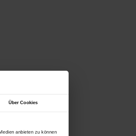
Über Cookies
UNDE⁺
 Medien anbieten zu können