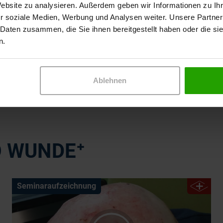
Website zu analysieren. Außerdem geben wir Informationen zu I
luss und daher können viele
Skin Tears:
traumatische
r soziale Medien, Werbung und Analysen weiter. Unsere Partner
itieren.
Extremitäten, bei der s
 Daten zusammen, die Sie ihnen bereitgestellt haben oder die s
darunter liegenden Gewebe
rds sind Menschen
2
Altershaut
auf.
n.
haltrigen, bei
schriebenen
Ablehnen
O WUNDE⁺
Seminaraufzeichnung