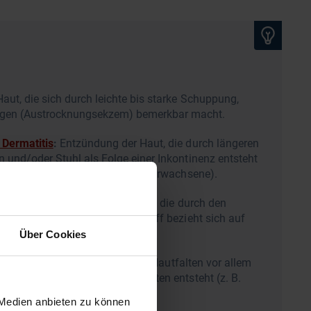
aut, die sich durch leichte bis starke Schuppung,
ngen (Austrocknungsekzem) bemerkbar macht.
 Dermatitis
:
Entzündung der Haut, die durch längeren
n und/oder Stuhl als Folge einer Inkontinenz entsteht
f ältere Kinder, Jugendliche und Erwachsene).
er irritativen Kontaktdermatitis, die durch den
n und/oder Stuhl entsteht (Begriff bezieht sich auf
er).
Über Cookies
ativen Kontaktdermatitis, die in Hautfalten vor allem
ibung in Verbindung mit Hautfalten entsteht (z. B.
eisten).
 Medien anbieten zu können