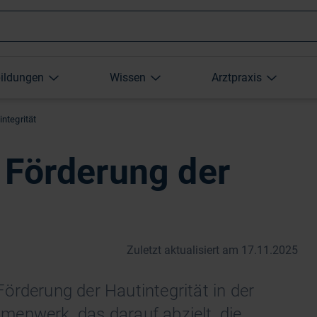
Wonach
bildungen
Wissen
Arztpraxis
suchen
ntegrität
Sie?
 Förderung der
Zuletzt aktualisiert am 17.11.2025
örderung der Hautintegrität in der
ahmenwerk, das darauf abzielt, die