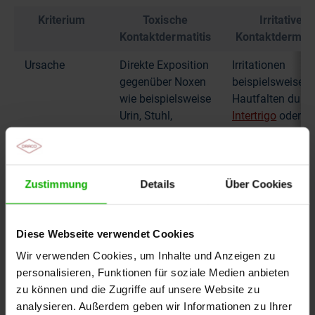
Kriterium
Toxische
Irritative
Kontaktdermatitis
Kontaktdermati
Ursache
Direkte Exposition
Irritationen
gegenüber Noxen
beispielsweise i
wie beispielsweise
Hautfalten durc
Urin, Stuhl,
Intertrigo
oder
Schweiß oder
durch
Exsudat
(
FAH
)
,
Schädigungen
aber auch
aufgrund von
Verbandklebstoffe
Verbandklebstof
Zustimmung
Details
Über Cookies
(
MARSI
)
(
MARSI
)
Diese Webseite verwendet Cookies
Wir verwenden Cookies, um Inhalte und Anzeigen zu
personalisieren, Funktionen für soziale Medien anbieten
Klinische
Scharf
Bei Intertrigo
zu können und die Zugriffe auf unsere Website zu
Merkmale
begrenzt auf
zeigt sich die
analysieren. Außerdem geben wir Informationen zu Ihrer
den
Schädigung a