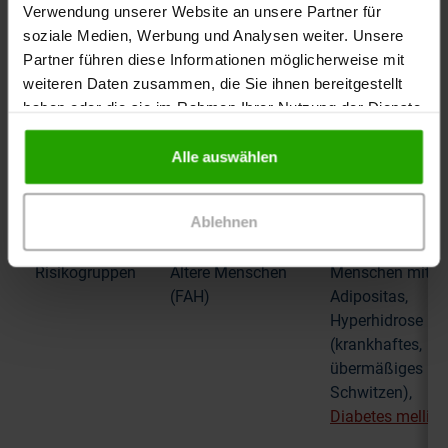
Verwendung unserer Website an unsere Partner für
exponierten
beiden Seiten
soziale Medien, Werbung und Analysen weiter. Unsere
Hautbereich
der Hautfalte
Partner führen diese Informationen möglicherweise mit
wie bei einem
Primär akuter
weiteren Daten zusammen, die Sie ihnen bereitgestellt
Abklatsch
Verlauf,
haben oder die sie im Rahmen Ihrer Nutzung der Dienste
Entwicklung
Häufig mit
gesammelt haben.
innerhalb von
Erosionen, di
Alle auswählen
Minuten oder
brennen oder
Stunden nach
schmerzhaft
Ablehnen
der Exposition
sind
Risikogruppen
Ältere Menschen
Menschen mit
(FAH)
Adipositas,
Hyperhidrose
(krankhaftes,
übermäßiges
Schwitzen),
Diabetes mellitu