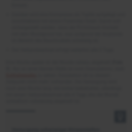
Einsatz.
Darüber wird eine Kompresse als Tupfer aufgelegt und
anschließend mit einem Fixiervlies fixiert. Damit soll
sichergestellt werden, dass der PU-Schaum Kontakt
mit dem Wundgrund hat, was aufgrund der Anatomie
im Bereich des Bauchnabels schwierig ist.
Der Verbandwechsel erfolgt weiterhin alle 3 Tage.
Eine Woche später ist die Wunde nahezu abgeheilt (
Foto
3
). Nur an einer kleinen Stelle ist noch Granulations- statt
Epithelgewebe
zu sehen. Exsudation ist zu diesem
Zeitpunkt nicht mehr vorhanden. Die Versorgung wird
noch eine Woche lang wie bisher beibehalten, allerdings
mit einem Verbandwechsel alle 4 Tage, ehe die Wunde
schließlich vollständig abgeheilt ist.
Versorgung schwieriger Körperstellen