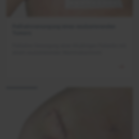
Palliativversorgung eines exulzerierenden
Tumors
Palliative Versorgung einer 44-jährigen Patientin mit
einem exulzerierenden Mammakarzinom