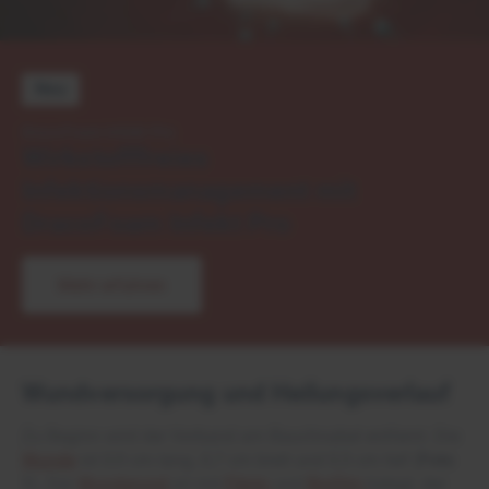
Neu
DracoFoam Infekt Pro
Wirkstofffreies
Infektionsmanagement mit
DracoFoam Infekt Pro
Mehr erfahren
Wundversorgung und Heilungsverlauf
Zu Beginn wird der Verband am Bauchnabel entfernt. Die
Wunde
ist 0,9 cm lang, 0,7 cm breit und 0,5 cm tief (
Foto
1
). Der
Wundgrund
ist mit
Fibrin
und
Biofilm
belegt, der