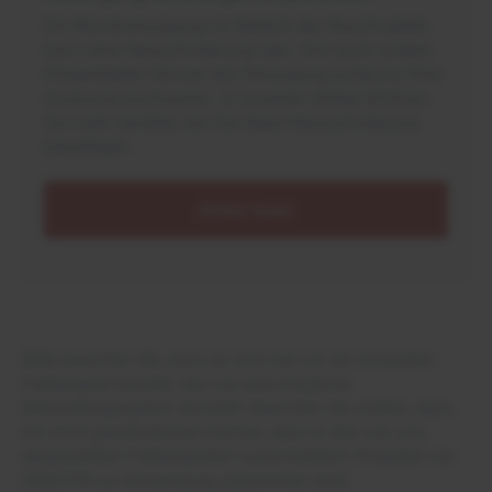
Die Wundversorgung im Bereich des Bauchnabels
kann eine Herausforderung sein. Und auch andere
Körperstellen können die Versorgung aufgrund ihrer
Anatomie erschweren. In unserem Artikel erfahren
Sie mehr darüber, wie Sie diese Herausforderung
bewältigen.
Artikel lesen
Bitte beachten Sie, dass es sich hier um ein konkretes
Fallbeispiel handelt, das nur eine mögliche
Behandlungsoption darstellt. Beachten Sie zudem, dass
wir nicht gewährleisten können, dass in den von uns
dargestellten Fallbeispielen ausschließlich Produkte von
DRACO® zur Anwendung gekommen sind.