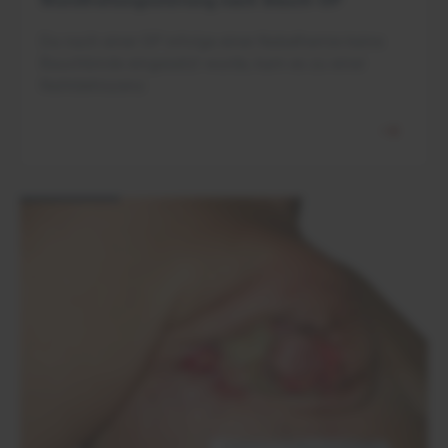
Wundheilungsstörung nach Bauch-OP
Da nach einer OP infolge einer Nabelhernie keine
Bauchbinde eingesetzt wurde, kam es zu einer
Nahtdehiszenz