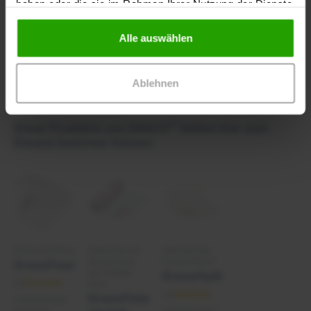
haben oder die sie im Rahmen Ihrer Nutzung der Dienste
Susanne Tauscher-Thon
gesammelt haben.
Alle auswählen
Teilnahmebescheinigung
Ablehnen
®
Diese Produkte von DRACO
hätten hier zum
Einsatz kommen können
Schaumstoffwundauflage
Klebevlies zur
Gelbildender
Anwendung
Faserverband
DracoFoam
auf intakter
DracoHydrofaser
Haut
DracoFixiermull
Lieferfähigkeit
gesichert
Lieferfähigkeit