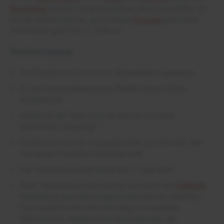
Wundrand
und die Umgebungshaut sind unauffällig. Es
ist viel gelblich-klares, geruchloses
Exsudat
erkennbar.
Schmerzen gibt Frau F. nicht an.
Wundversorgung:
Die Wunde wird mit einem Antiseptikum gereinigt.
Es wird eine antiseptische, PHMB-haltige Salbe
aufgebracht.
Aufgrund der Tiefe wird die Wunde mit einer
Hydrofaser ausgelegt.
Darüber kommt ein Superabsorber zum Einsatz, der
mit einem Fixiervlies befestigt wird.
Der Verbandwechsel findet alle 3 Tage statt.
Beim Verbandwechsel werden aufgrund der
3-MRGN
-
Besiedlung spezielle Hygienemaßnahmen ergriffen.
Das medizinische Personal trägt Schutzkittel,
Mundschutz, Handschuhe und Haarnetz, der