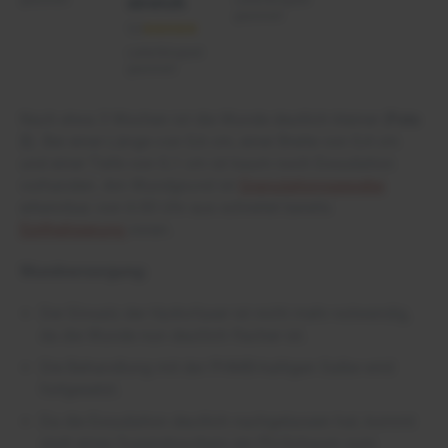
stretch
gesichert
Lieferfähigkeit
gesichert
Nach etwa 3 Wochen ist die Wunde deutlich kleiner (
Foto
2
). Bei einer Länge von 0,6 cm, einer Breite von 0,4 cm
und einer Tiefe von 0,1 cm ist kaum noch Exsudation
vorhanden. Am Wundgrund ist
Granulationsgewebe
erkennbar, von 6:00 Uhr aus schreitet bereits
Epithelisierung
voran.
Wundversorgung:
Der Einsatz der Hydrofaser ist nicht mehr notwendig,
da die Wunde nun deutlich flacher ist.
Die Behandlung mit der PHMB-haltigen Salbe wird
fortgesetzt.
Da die Exsudation deutlich nachgelassen hat, kommt
statt eines Superabsorbers ein PU-Schaum zum