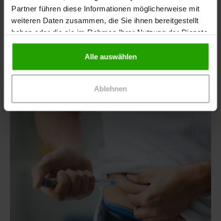
Partner führen diese Informationen möglicherweise mit
Die Weltgesundheitsorganisation (WHO) schätzt,
weiteren Daten zusammen, die Sie ihnen bereitgestellt
dass in manchen Ländern mehr als jedes zehnte
haben oder die sie im Rahmen Ihrer Nutzung der Dienste
Medikament gefälscht ist oder nicht den
gesammelt haben.
deutschen…
Alle auswählen
Ablehnen