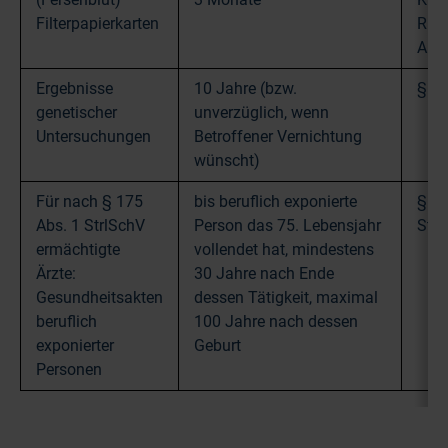
Filterpapierkarten
Rich
Anla
Ergebnisse
10 Jahre (bzw.
§ 1
genetischer
unverzüglich, wenn
Untersuchungen
Betroffener Vernichtung
wünscht)
Für nach § 175
bis beruflich exponierte
§ 79
Abs. 1 StrlSchV
Person das 75. Lebensjahr
Strl
ermächtigte
vollendet hat, mindestens
Ärzte:
30 Jahre nach Ende
Gesundheitsakten
dessen Tätigkeit, maximal
beruflich
100 Jahre nach dessen
exponierter
Geburt
Personen