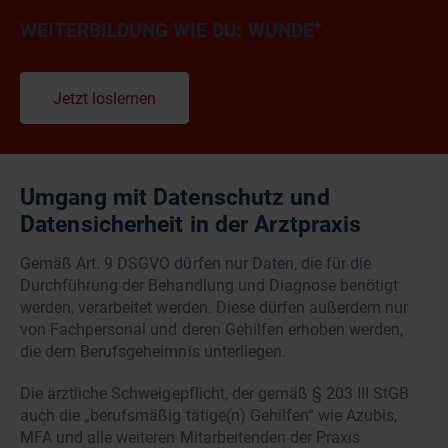
+
WEITERBILDUNG WIE DU: WUNDE
Jetzt loslernen
Umgang mit Datenschutz und
Datensicherheit in der Arztpraxis
Gemäß Art. 9 DSGVO dürfen nur Daten, die für die
Durchführung der Behandlung und Diagnose benötigt
werden, verarbeitet werden. Diese dürfen außerdem nur
von Fachpersonal und deren Gehilfen erhoben werden,
die dem Berufsgeheimnis unterliegen.
Die ärztliche Schweigepflicht, der gemäß § 203 III StGB
auch die „berufsmäßig tätige(n) Gehilfen“ wie Azubis,
MFA und alle weiteren Mitarbeitenden der Praxis