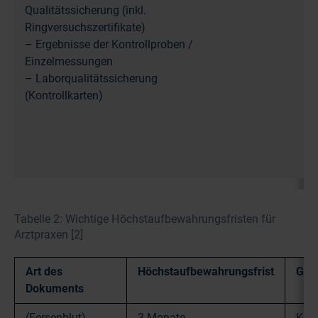
Qualitätssicherung (inkl.
Ringversuchszertifikate)
– Ergebnisse der Kontrollproben /
Einzelmessungen
– Laborqualitätssicherung
(Kontrollkarten)
Tabelle 2: Wichtige Höchstaufbewahrungsfristen für
Arztpraxen [2]
Art des
Höchstaufbewahrungsfrist
Gru
Dokuments
(Fersenblut)
3 Monate
Kind