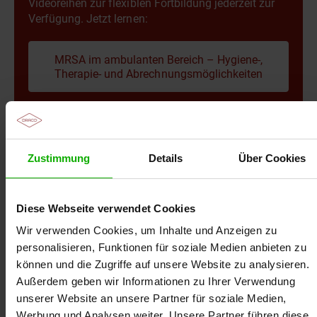
Videoreihen zur flexiblen Fortbildung jederzeit zur
Schnell zum passenden DRACO-Produkt: Einfach PZN
Verfügung. Jetzt lernen:
oder Produktname eingeben und in Sekunden die
passende Alternative finden –
Preisvergleich
MRSA im ambulanten Bereich – Hygiene-,
Wundauflagen
Therapie- und Abrechnungsmöglichkeiten
Zertifikat
Die Ausstellung eines Zertifikates setzt die
vollständige Teilnahme an dem Online-Seminar
voraus. Das Zertifikat kann nur für den registrierten
Teilnehmer ausgestellt werden.
Zustimmung
Details
Über Cookies
Die Moderatorin
Susanne Tauscher-Thon
Wundseminar
Diese Webseite verwendet Cookies
Wir verwenden Cookies, um Inhalte und Anzeigen zu
personalisieren, Funktionen für soziale Medien anbieten zu
können und die Zugriffe auf unsere Website zu analysieren.
Außerdem geben wir Informationen zu Ihrer Verwendung
unserer Website an unsere Partner für soziale Medien,
Werbung und Analysen weiter. Unsere Partner führen diese