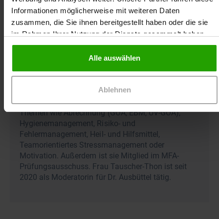
Informationen möglicherweise mit weiteren Daten
zusammen, die Sie ihnen bereitgestellt haben oder die sie
im Rahmen Ihrer Nutzung der Dienste gesammelt haben.
Alle auswählen
Susanne Tauscher-Thon ist examinierte
Krankenschwester mit den Zusatzqualifikationen
Ablehnen
VERAH, NäPa und Wundexperte (ICW). Als
Referentin informiert sie seit 2016 regelmäßig zu
Themen wie Abrechnung (GOÄ, EBM, UV-GOÄ),
Hygienemanagement, Risiko- und
Fehlermanagement, Heil- und Hilfsmittel,
Teamorientiertes Stressmanagement oder
Motivation. Außerdem ist sie Mitglied im MFA-
Prüfungsausschuss. Frau Tauscher-Thon ist seit
2020 als Moderatorin für Dr. Ausbüttel tätig.