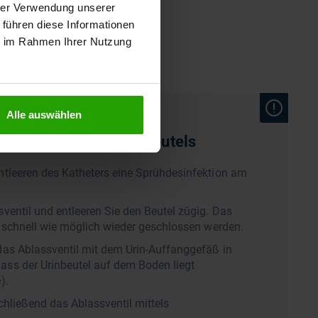
hrer Verwendung unserer
 führen diese Informationen
ie im Rahmen Ihrer Nutzung
Alle auswählen
beim Entleeren des Beutels
ntleeren des Katheters eine Sprühdesinfektion am
ventil und entleeren Sie den Beutel zügig. Das
o schnell wie möglich wieder geschlossen werden.
das Ablassventil mit dem Urin-Auffanggefäß in
ss der Urinbeutel auf dem Boden liegt
e).
chließend das Ablassventil mittels