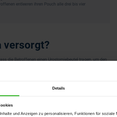
fenen entleeren ihren Pouch alle drei bis vier
 versorgt?
, dass die Betroffenen einen Urostomiebeutel tragen, um den
l bestehen meist aus einer geruchsdichten Kunststofffolie.
che (Basisplatte), die auf die Haut geklebt wird, verbunden.
t sehr flach und fällt unter der Kleidung der betroffenen
Details
, in der Regel täglich, gewechselt werden müssen. Durch den
m irritiert werden.
Cookies
r Beutel sind getrennt. Sie werden entweder mit einem
nhalte und Anzeigen zu personalisieren, Funktionen für soziale
ichtiger Vorteil ist, dass der Beutel auch ohne Basisplatte