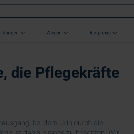
Wonach
bildungen
Wissen
Arztpraxis
suchen
Sie?
, die Pflegekräfte
enausgang, bei dem Urin durch die
lege ist dabei einiges zu beachten. Wir