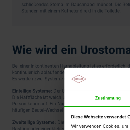
schließendes Stoma im Bauchnabel mündet. Die Betrof
Stunden mit einem Katheter direkt in die Toilette.
Wie wird ein Urostoma
Bei einer inkontinenten Harnableitung ist es erforderlich
kontinuierlich ablaufenden Urin aufzufangen. Diese Beute
Es werden zwei Systeme unterschieden:
Einteilige Systeme:
Der Urinbeutel ist fest mit der Haftflä
Die Haftfläche ist weich und anschmiegsam. Das System is
Zustimmung
Person kaum auf. Ein Nachteil ist, dass die Beutel häufig
häufigen Beutel-Wechsel kann die Haut um das Stoma heru
Diese Webseite verwendet 
Zweiteilige Systeme:
Die
Haftfläche (Basisplatte) und de
Wir verwenden Cookies, um I
Rastring oder einer klebenden Verbindung verbunden. Ein w