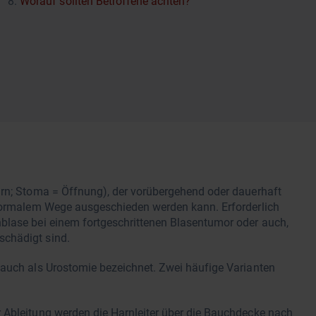
Worauf sollten Betroffene achten?
?
arn; Stoma = Öffnung), der vorübergehend oder dauerhaft
 normalem Wege ausgeschieden werden kann. Erforderlich
blase bei einem fortgeschrittenen Blasentumor oder auch,
schädigt sind.
 auch als Urostomie bezeichnet. Zwei häufige Varianten
r Ableitung werden die Harnleiter über die Bauchdecke nach