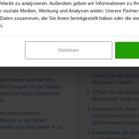
Website zu analysieren. Außerdem geben wir Informationen zu I
um das Stoma herum. Der Rastring trägt bei diesem System
r soziale Medien, Werbung und Analysen weiter. Unsere Partner
idung abzeichnen.
 Daten zusammen, die Sie ihnen bereitgestellt haben oder die s
n.
el entleert
Ablehnen
Hygienehinweise 
Führen Sie vor dem E
igen System kann der Urin
Ablassventil durch.
edarf bequem in die Toilette
Öffnen Sie das Ablass
r Ablaufschlauch umgeknickt
Ablassventil sollte s
et.
Vermeiden Sie, dass 
Urin-Sammelbeutel
Kontakt kommt und da
Beutels zu vermeiden.
(Infektionsprophylax
 werden und zwar, wenn er zu
Desinfizieren Sie abs