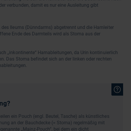
der verbunden, damit es nur eine Ausleitung gibt
k des Ileums (Dünndarms) abgetrennt und die Harnleiter
 offene Ende des Darmteils wird als Stoma aus der
ch „inkontinente“ Harnableitungen, da Urin kontinuierlich
n. Das Stoma befindet sich an der linken oder rechten
nableitungen.
ung?
ilen ein Pouch (engl. Beutel, Tasche) als künstliches
ffnung an der Bauchdecke (= Stoma) regelmäßig mit
sogenannte „Mainz-Pouch“, bei dem ein dicht