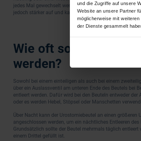
und die Zugriffe auf unsere 
jedes Mal gewechselt werden kann. Das schont die Haut 
Website an unsere Partner fü
jedoch stärker auf und kann sich bei eng anliegender Kle
möglicherweise mit weiteren
der Dienste gesammelt habe
Wie oft sollte der Beut
werden?
Sowohl bei einem einteiligen als auch bei einem zweiteil
über ein Auslassventil am unteren Ende des Beutels bei B
entleert werden. Dafür wird bei den Beuteln entweder de
oder es werden Hebel, Stöpsel oder Manschetten verwend
Über Nacht kann der Urostomiebeutel an einen größeren 
angeschlossen werden, um ein nächtliches Entleeren des 
Grundsätzlich sollte der Beutel mehrmals täglich entleert
einem Drittel gefüllt ist.