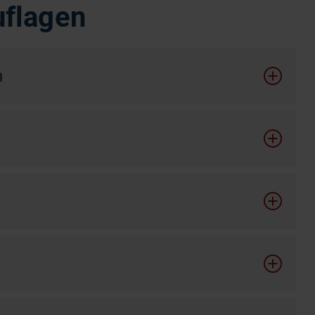
flagen
n