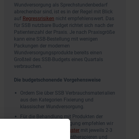
Wundversorgung als Sprechstundenbedarf
abrechenbar sind, ist es in der Regel mit Blick
auf
Regressrisiken
nicht empfehlenswert. Das
für SSB nutzbare Budget richtet sich nach der
Patientenzahl der Praxis. Je nach Praxisgröße
kann eine SSB-Bestellung mit wenigen
Packungen der modernen
Wundversorgungsprodukte bereits einen
Großteil des SSB-Budgets eines Quartals
verbrauchen.
Die budgetschonende Vorgehensweise
Ordern Sie über SSB Verbrauchsmaterialien
aus den Kategorien Fixierung und
klassischer Wundversorgung.
Für die Behandlung mit Produkten der
modernen Wundversorgung empfehlen wir
unsere
kostenfreien Muster
mit jeweils 2-3
sterilen Sachets zum Antherapieren und