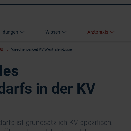
Wonach
bildungen
Wissen
Arztpraxis
suchen
SB)
Abrechenbarkeit KV Westfalen-Lippe
Sie?
des
arfs in der KV
rfs ist grundsätzlich KV-spezifisch.