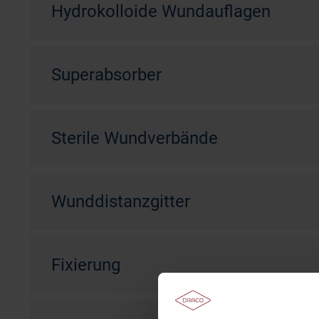
Hydrokolloide Wundauflagen
Superabsorber
Sterile Wundverbände
Wunddistanzgitter
Fixierung