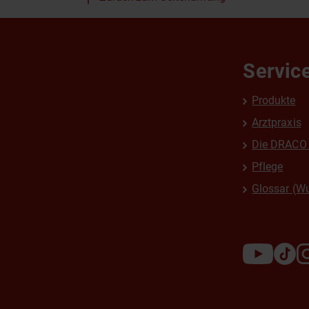
Servic
Produkte
Arztpraxis
Die DRACO 
Pflege
Glossar (W