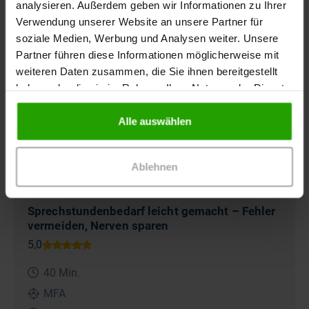
analysieren. Außerdem geben wir Informationen zu Ihrer
Verwendung unserer Website an unsere Partner für
soziale Medien, Werbung und Analysen weiter. Unsere
Partner führen diese Informationen möglicherweise mit
E-Learning-Kurs
weiteren Daten zusammen, die Sie ihnen bereitgestellt
haben oder die sie im Rahmen Ihrer Nutzung der Dienste
gesammelt haben.
Alle auswählen
Ablehnen
Sprechstundenbedarf leicht gemacht – Fehler
vermeiden, Nerven sparen
40 Min.
MFA