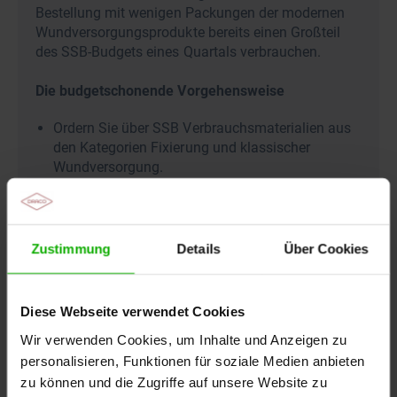
Bestellung mit wenigen Packungen der modernen
Wundversorgungsprodukte bereits einen Großteil
des SSB-Budgets eines Quartals verbrauchen.
Die budgetschonende Vorgehensweise
Ordern Sie über SSB Verbrauchsmaterialien aus
den Kategorien Fixierung und klassischer
Wundversorgung.
Für die Behandlung mit Produkten der modernen
Wundversorgung empfehlen wir unsere
kostenfreien Muster
mit jeweils 2-3 sterilen
Zustimmung
Details
Über Cookies
Sachets zum Antherapieren und Testen, um
anschließend die Versorgung über Verordnungen
fortzuführen.
Diese Webseite verwendet Cookies
Wir verwenden Cookies, um Inhalte und Anzeigen zu
Zur kostenfreien Musterbestellung
personalisieren, Funktionen für soziale Medien anbieten
zu können und die Zugriffe auf unsere Website zu