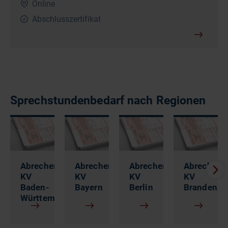
Online
Abschlusszertifikat
Sprechstundenbedarf nach Regionen
Abrechenbarkeit
Abrechenbarkeit
Abrechenbarkeit
Abrechenba
KV
KV
KV
KV
Baden-
Bayern
Berlin
Brandenbu
Württemberg