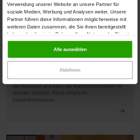
Verwendung unserer Website an unsere Partner für
soziale Medien, Werbung und Analysen weiter. Unsere
Partner führen diese Informationen möglicherweise mit
weiteren Daten zusammen, die Sie ihnen bereitgestellt
haben oder die sie im Rahmen Ihrer Nutzung der Dienste
gesammelt haben.
Alle auswählen
04.08.2026
-
Arztpraxis, Pflegekräfte, Apotheke,
Patienten / Angehörige
Diabetes bei Hitze: Risiken im Blick behalten
Ablehnen
Hitze beeinflusst den Blutzucker-Spiegel, belastet
den Kreislauf und kann die Wahrscheinlichkeit für
Wunden erhöhen. Beschäftigte im
Gesundheitswesen…