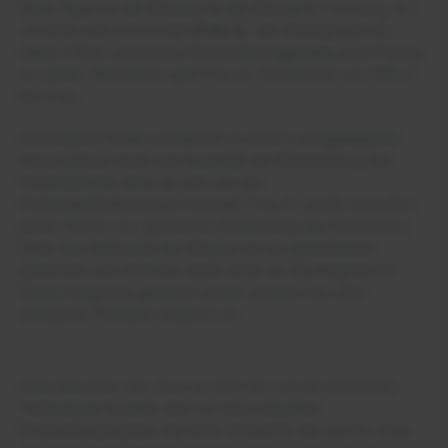
Zwei Tage vor der Biopsie ist die Wunde 5,1 cm lang, 4,1
cm breit und 2,5 cm tief (
Foto 5
). Am Wundgrund ist
neben Fibrin und etwas Granulationsgewebe auch Faszie
zu sehen. Momentan gibt Frau D. Schmerzen von VAS 2
bis 4 an.
Die Biopsie findet schließlich in einem nahegelegenen
Krankenhaus statt und bestätigt die Befürchtung des
Fachexperten, dass es sich um ein
Plattenepithelkarzinom handelt. Frau D. erhält daraufhin
einen Termin zur operativen Entfernung des Karzinoms.
Trotz des Befundes der Biopsie ist sie optimistisch
gestimmt und dankbar dafür, dass an die Möglichkeit
dieser Diagnose gedacht wurde, sodass nun eine
adäquate Therapie möglich ist.
Bitte beachten Sie, dass es sich hier um ein konkretes
Fallbeispiel handelt, das nur eine mögliche
Behandlungsoption darstellt. Beachten Sie zudem, dass