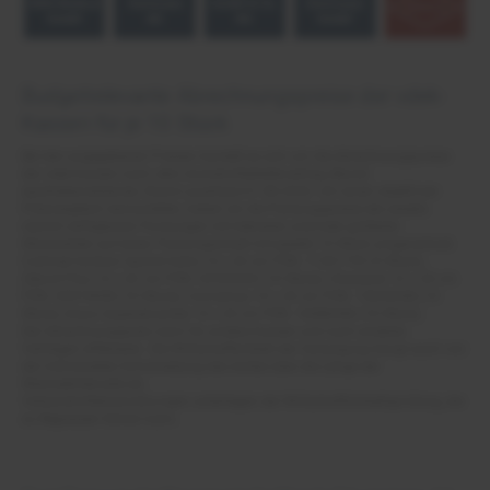
BSN Medical
Hartmann
GmbH & Co.
(Germany)
GmbH
AG
KG
GmbH
Budgetrelevante Abrechnungspreise der vdek-
Kassen für je 10 Stück
Bei den angegebenen Preisen handelt es sich um die Abrechnungspreise
der vdek-Kassen nach dem Arzneimittelliefervertrag (Bund)
Apothekerverbände; Stand Lauertaxe 01.08.2026. Um einen objektiven
Preisvergleich darzustellen, haben wir die Packungspreise der jeweils
nächst verfügbaren Packungen mit kleineren und/oder größeren
Stückzahlen auf einen Packungsinhalt mit jeweils 10 Stück umgerechnet.
Cutimed Sorbion Sachet Extra 10 x 20 cm PZN: 11361735 (5 Stück),
Zetuvit Plus 10 x 20 cm PZN: 02536265 (10 Stück), Vliwasorb 10 x 20 cm
PZN: 05974698 (10 Stück), Convamax 10 x 20 cm PZN: 15634348 (10
Stück), Draco Superabsorber 10 x 20 cm PZN: 16086446 (10 Stück).
Der Abrechnungspreis kann für andere Kassen und nach anderen
Verträgen differieren. Die Wirtschaftlichkeit der Versorgung hängt auch von
der individuellen Entscheidung des Arztes über die Länge der
Wechselintervalle ab.
Verbandmittelverordnungen unterliegen der Wirtschaftlichkeitsprüfung, die
zu Regressen führen kann.