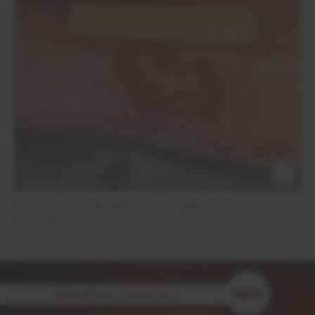
Foto 5 (Tag 122): Wundsituation zwei Tage vor der
Biopsieentnahme