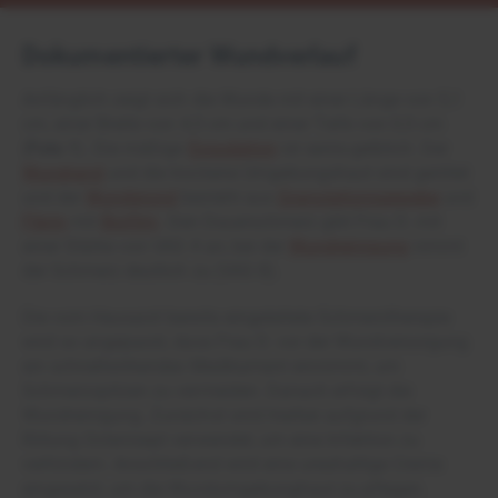
Dokumentierter Wundverlauf
Anfänglich zeigt sich die Wunde mit einer Länge von 5,1
cm, einer Breite von 4,5 cm und einer Tiefe von 0,5 cm
(
Foto 1
). Die mäßige
Exsudation
ist serös-gelblich. Der
Wundrand
und die trockene Umgebungshaut sind gerötet
und der
Wundgrund
besteht aus
Granulationsgewebe
und
Fibrin
mit
Biofilm
. Den Dauerschmerz gibt Frau D. mit
einer Stärke von VAS 4 an; bei der
Wundreinigung
nimmt
der Schmerz deutlich zu (VAS 8).
Die vom Hausarzt bereits eingeleitete Schmerztherapie
wird so angepasst, dass Frau D. vor der Wundversorgung
ein schnellwirkendes Medikament einnimmt, um
Schmerzspitzen zu vermeiden. Danach erfolgt die
Wundreinigung. Zunächst wird hierbei aufgrund der
Rötung Octenisept verwendet, um eine Infektion zu
verhindern. Anschließend wird eine ureahaltige Creme
eingesetzt, um die Wundumgebunghaut zu pflegen.