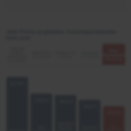
Jetzt Preise vergleichen: DracoSuperabsorber
lohnt sich!
Cutimed
Draco
Sorbion
Zetuvit Plus
Vliwasorb 10
Convamax
Superabsorber
Sachet Extra
10 x 20 cm
x 20 cm
10 x 20 cm
10 x 20 cm
10 x 20 cm
221,98 €
164,42 €
159,70 €
143,81 €
121,39 €
Lohmann &
Paul
Rauscher
ConvaTec