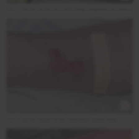
Foto 3 (Tag 64): Wunde nach vierwöchiger Stagnation der Heilung
Foto 4 (Tag 94): Wunde mit klar erkennbarer dunkler Stelle