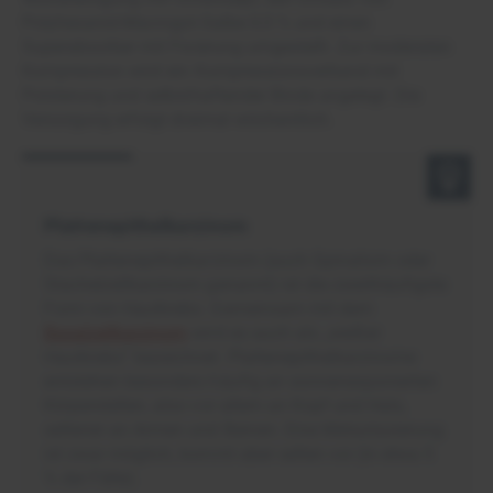
Polyhexanid-Macrogol-Salbe 0,5 % und einen
Superabsorber mit Fixierung umgestellt. Zur moderaten
Kompression wird ein Kompressionsverband mit
Polsterung und selbsthaftender Binde angelegt. Die
Versorgung erfolgt dreimal wöchentlich.
Plattenepithelkarzinom
Das Plattenepithelkarzinom (auch Spinaliom oder
Stachelzellkarzinom genannt) ist die zweithäufigste
Form von Hautkrebs. Gemeinsam mit dem
Basalzellkarzinom
wird es auch als „weißer
Hautkrebs“ bezeichnet. Plattenepithelkarzinome
entstehen besonders häufig an sonnenexponierten
Körperstellen, also vor allem an Kopf und Hals,
seltener an Armen und Beinen. Eine Metastasierung
ist zwar möglich, kommt aber selten vor (in etwa 5
% der Fälle).