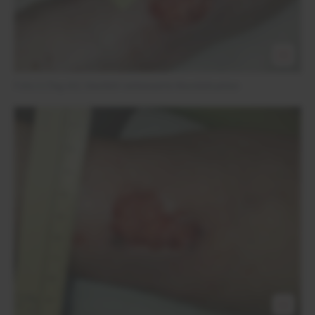
Foto 2 (Tag 42): Deutlich verbesserte Wundsituation