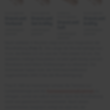
Kurzzugbinde
Kurzzugbinde
Kohäsive
Kurzzugbinde
Kurzzugbinde
DracoLastic
DracoLastic
DracoLastic
DracoLastic
Verband
Set kräftig
kräftig
haft
Lieferfähigkeit
Lieferfähigkeit
Lieferfähigkeit
gesichert
gesichert
Lieferfähigkeit
gesichert
gesichert
Nach weiteren 4 Wochen zeigt sich eine Stagnation der
Wundheilung (
Foto 3
). Die Länge der Wunde beträgt nun
4 cm, die Breite 2,5 cm und die Tiefe wieder 0,5 cm. Die
weiterhin mäßige Exsudation ist jetzt gelb-blutig und am
Wundrand sind kleine Einblutungen zu erkennen. Die
Schmerzen haben trotz der Schmerzmedikation
zugenommen (VAS 5 bei der Wundreinigung).
Frau D. fällt es momentan schwer, die Termine zur
Lymphdrainage und die
Kompressionsmaßnahmen
zu
ertragen, zumal sie selbst erkennt, dass die Wundheilung
nicht wie gewünscht voranschreitet. Nach einem
ausführlichen Gespräch willigt sie aber ein, der