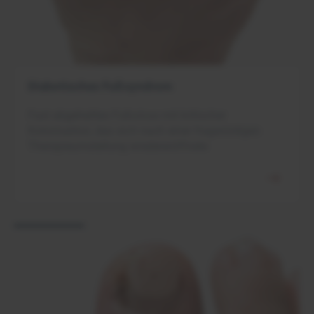
Diabetisches Fußsyndrom
Fast abgeheiltes Fußulcus mit kritischer
Kolonisation, das sich nach einer fragwürdigen
Therapieumstellung wiedereröffnete