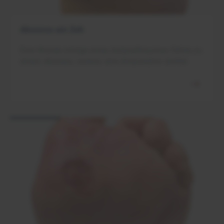
Abszess am Zeh
Eine Wunde infolge eines Aufpralltraumas führte zu
einem Abszess, sodass eine Amputation drohte