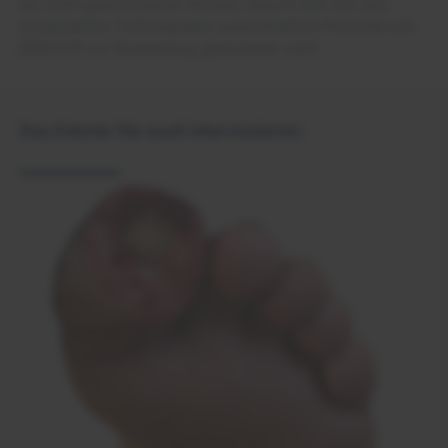
wir nicht gewährleisten können, dass in den von uns
dargestellten Fallbeispielen ausschließlich Produkte von
DRACO® zur Anwendung gekommen sind.
Das könnte Sie auch interessieren: