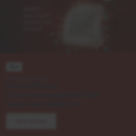
Neu
DracoFoam Infekt Pro
Wirkstofffreies
Infektionsmanagement mit
DracoFoam Infekt Pro
Mehr erfahren