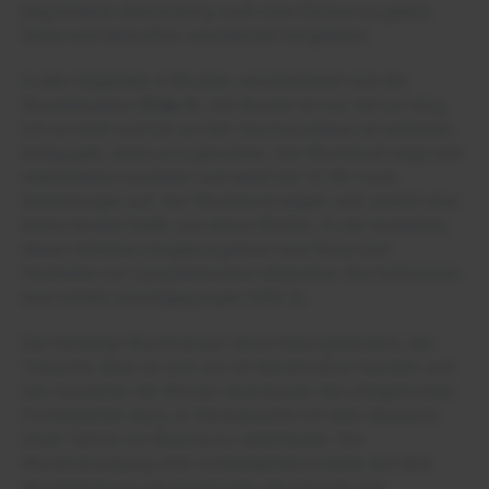
begonnenen Behandlung noch eine Chance zu geben.
Diese wird daraufhin unverändert fortgesetzt.
In den folgenden 4 Wochen verschlechtert sich die
Wundsituation (
Foto 4
). Die Wunde ist nun 4,8 cm lang,
2,9 cm breit und 0,8 cm tief. Die Exsudation ist weiterhin
blutig-gelb, serös und geruchlos. Der Wundrand zeigt sich
stellenweise mazeriert und weist bei 12 Uhr noch
Einblutungen auf. Am Wundrand zeigen sich zentral eine
kleine dunkle Stelle und etwas Biofilm. In der trockenen,
etwas rötlichen Umgebungshaut sind Risse und
Hautreste von Lymphbläschen erkennbar. Die Schmerzen
sind wieder zurückgegangen (VAS 3).
Der bisherige Wundverlauf ohne Heilungstendenz, die
Tatsache, dass es sich um ein Rezidivulcus handelt, und
das Aussehen der Wunde veranlassen den pflegerischen
Fachexperten dazu, in Rücksprache mit dem Hausarzt
einen Termin zur Biopsie zu vereinbaren. Die
Wundversorgung wird vorübergehend wieder auf eine
Wundreinigung mit Octenisept, den Einsatz von