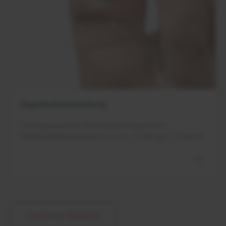
Nagelbettentzündung
Versorgung einer OP-Wunde infolge einer
Nagelbettentzündung bei einer 29-jährigen Patientin
Zurück zur Übersicht