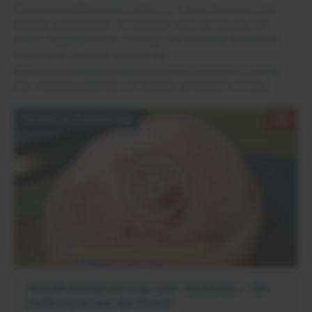
Polyhexanid-Macrogol-Salbe 0,5 % wird direkt auf die
Wunde aufgebracht. Schließlich wird die Wunde mit
einem Superabsorber versorgt, der mit einer Mullbinde
fixiert wird. Darüber kommt ein
Mehrkomponentenkompressionsverband zum Einsatz.
Das Versorgungsintervall beträgt anfänglich 3 Tage.
Seminaraufzeichnung
Wundheilungsstörung nach Hautkrebs – Ein
Fallbeispiel aus der Praxis