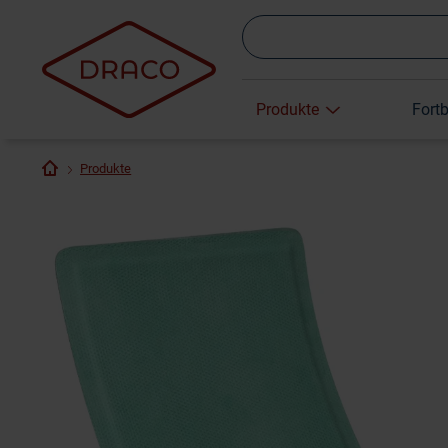
Produkte
Fort
Produkte
Cutimed
Sorbion
Zetuvit Plus 10
Vliwasorb 10 x
Supe
Sachet Extra
x 20 cm
20 cm
r 10
10 x 20 cm
221,98 €
164,42 €
159,70 €
12
BSN Medical
Paul Hartmann
Lohmann &