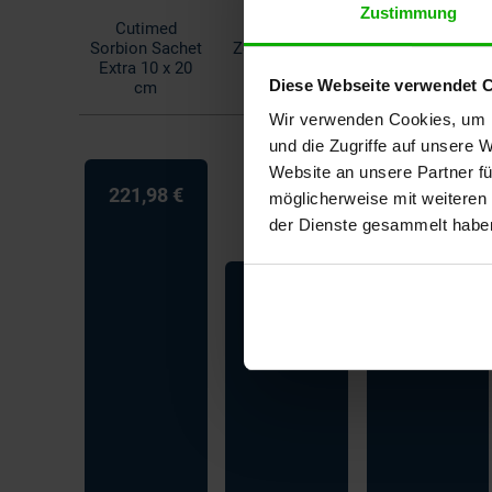
Zustimmung
Cutimed
Sorbion Sachet
Zetuvit Plus 10
Vliwasorb 10 x
Extra 10 x 20
x 20 cm
20 cm
Diese Webseite verwendet 
cm
Wir verwenden Cookies, um I
und die Zugriffe auf unsere 
Website an unsere Partner fü
221,98 €
möglicherweise mit weiteren
der Dienste gesammelt habe
164,42 €
159,70 €