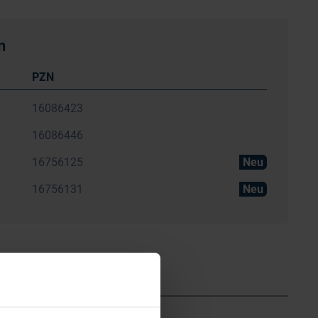
n
PZN
16086423
16086446
16756125
Neu
16756131
Neu