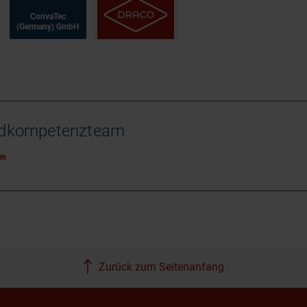
ConvaTec
(Germany) GmbH
ndkompetenzteam
en
Zurück zum Seitenanfang