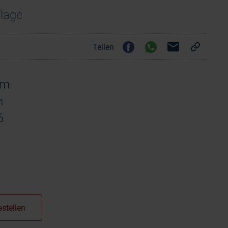
lage
Teilen
cm
m
6