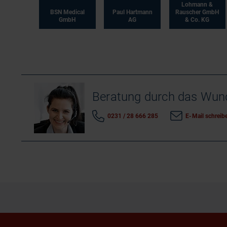
Lohmann &
BSN Medical
Paul Hartmann
Rauscher GmbH
GmbH
AG
& Co. KG
Beratung durch das Wu
0231 / 28 666 285
E-Mail schreib