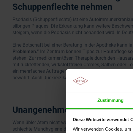
Schuppenflechte nehmen
Psoriasis (Schuppenflechte) ist eine Autoimmunerkranku
silbrigen Plaques. Die Erkrankung kann weitere Beschwer
steigern, wenn die Psoriasis nicht behandelt wird. In De
Eine Botschaft bei einer Beratung in der Apotheke kann la
Problemen.“
Im Zentrum können Tipps zur Hautpflege so
stehen. Zur medikamentösen Therapie durch den Hausarzt
mit rückfettenden, wirkstofffreien Cremes, Salben oder Lo
ein mehrfaches Auftragen der Cremes die Haut vor Risse
bewahrt. Auch Juckreiz kann dadurch gelindert werden.
Zustimmung
Unangenehmer Mundgeruch: D
Diese Webseite verwendet 
Wenn übler Atem nicht weichen will, steckt laut der Kass
schlechte Mundhygiene dahinter. Das ist bei einer Berat
Wir verwenden Cookies, um I