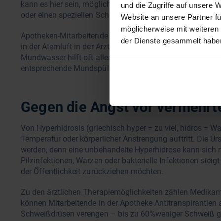
kann es hier sein, mögliche Maßnahmen positiv auszudrüc
und die Zugriffe auf unsere 
oder einen speziellen Schaber für die Zungenreinigung.
Website an unsere Partner fü
möglicherweise mit weiteren
Apotheken-Mitarbeitende können auch die Möglichkeit erl
der Dienste gesammelt habe
in der Atemluft in der Arztpraxis mit einem sogenannten
Mundwasser hilft oft allenfalls vorübergehend – Hals-Na
entsprechende Mundspülungen, daran kann sich auch ein 
Gegen die Angst vor vermehrt
Von Hyperhidrosis (griechisch hyper = zu viel, hidros =
Temperatur oder körperlicher Anstrengung auftritt. Die Ur
werden, denn eine unbehandelte Hyperhidrose kann sich n
Pilzinfektionen, Warzen oder bakterielle Infektionen steig
der Öffentlichkeit zurückziehen möchten.
Zu den ärztlichen Therapiemöglichkeiten zählen Medikame
können Mitarbeitende in der Apotheke Antitranspirantien 
Schweißdrüsen verengen – bis zu 60%weniger Schweiß ge