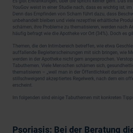
Es gibt Erkrankungen, über die spricht keiner gern. Das i
YouGov weist in einer Studie nach, dass es wichtig ist, 
Denn das Empfinden von Scham führt dazu, dass Beschw
unbehandelt bleiben und viele rezeptfrei erhältliche Prod
schämen, ihre Probleme zu thematisieren, werden nach 
häufig befragt wie die Apotheke vor Ort (34%). Doch es g
Themen, die den Intimbereich betreffen, wie etwa Gesch
auffallende Begleiterscheinungen mit sich bringen, wie
werden in der Apotheke nicht gern angesprochen. Verstop
Tabuthemen. Viele Menschen schämen sich, gesundheitli
thematisieren – „weil man in der Öffentlichkeit darüber nic
stillschweigend akzeptiertes Regelwerk, nach dem ein o
erscheint.
Im folgenden sind einige Tabuthemen mit konkreten Tip
Psoriasis: Bei der Beratung d