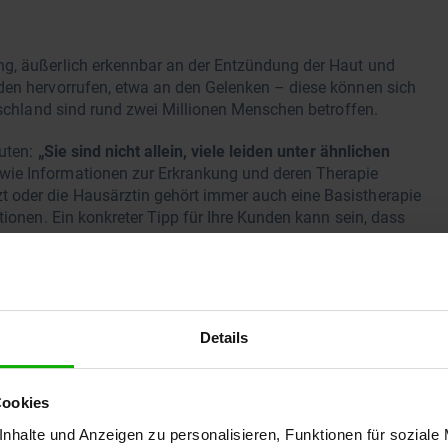
ng, äußerlich erkennbar an der Entzündung der Haut und
den hervorrufen, etwa an den Gelenken – diese können sich
utschland sind rund zwei Millionen Menschen betroffen.
uten:
„Sie sind nicht allein, viele leiden unter ähnlichen
wie Informationen zur Erkrankung und deren Therapie
 oder die Hausärztin gehört immer auch eine Basistherapie
tionen. Ein konkreter Tipp für Ihre Kunden kann sein, dass
n und Hautreizungen schützt sowie vor dem Austrocknen
Details
ie Hygiene verbessern
Cookies
enzahnärztlichen Bundesvereinigung (KZBV) in vielen Fällen
ung in der Apotheke ein besonders sensibles Thema. Besser
nhalte und Anzeigen zu personalisieren, Funktionen für soziale