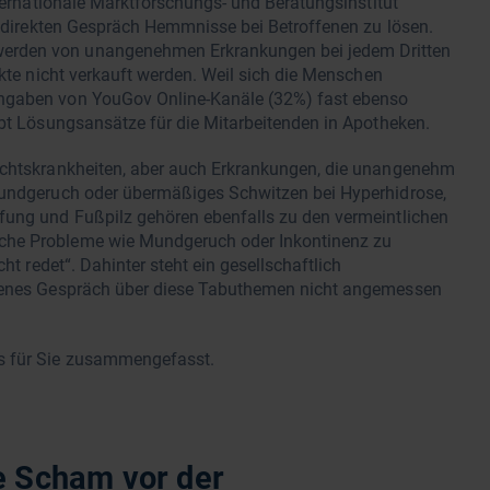
nternationale Marktforschungs- und Beratungsinstitut
im direkten Gespräch Hemmnisse bei Betroffenen zu lösen.
erden von unangenehmen Erkrankungen bei jedem Dritten
ukte nicht verkauft werden. Weil sich die Menschen
Angaben von YouGov Online-Kanäle (32%) fast ebenso
ibt Lösungsansätze für die Mitarbeitenden in Apotheken.
lechtskrankheiten, aber auch Erkrankungen, die unangenehm
 Mundgeruch oder übermäßiges Schwitzen bei Hyperhidrose,
fung und Fußpilz gehören ebenfalls zu den vermeintlichen
che Probleme wie Mundgeruch oder Inkontinenz zu
ht redet“. Dahinter steht ein gesellschaftlich
ffenes Gespräch über diese Tabuthemen nicht angemessen
ps für Sie zusammengefasst.
ie Scham vor der