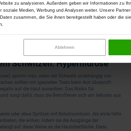
ken, etwa der Verweis auf Zahnseide, Interdentalbürsten
Website zu analysieren. Außerdem geben wir Informationen zu I
r soziale Medien, Werbung und Analysen weiter. Unsere Partner
 Daten zusammen, die Sie ihnen bereitgestellt haben oder die s
äutern, dass die flüchtigen schwefelartigen Verbindungen
n.
 Halimeter gemessen werden. Ein atemerfrischendes
sen-Ohren-Ärzte empfehlen eher Salbeitee oder
Beratungsgespräch mit Betroffenen orientieren.
Ablehnen
em Schwitzen: Hyperhidrose
 Wasser) spricht man, wenn der Schweiß unabhängig von
sachen sollten mit speziellen Tests beim Arzt überprüft
egativ auf die Haut auswirken: Das Risiko für
t und sorgt dafür, dass die Betroffenen sich am liebsten aus
nte oder etwa Spritzen mit Botulinumtoxin. Als erste Hilfe
anbieten, die wirken, indem sie die Ausgänge der
langt auf diese Weise an die Hautoberfläche. Deos