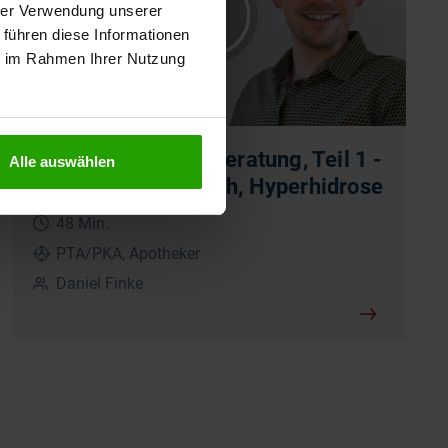
hrer Verwendung unserer
 führen diese Informationen
ie im Rahmen Ihrer Nutzung
Tabuthema in der Beratung, Teil 1 -
Alle auswählen
Aphten, Mundgeruch, Hyperhidrose
48 Min.
PTA/PKA, Apotheker
Daniel Finke