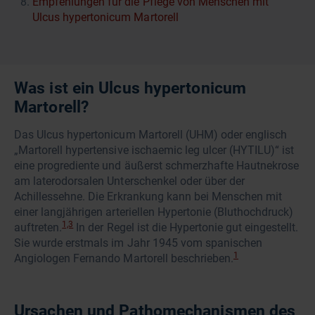
Empfehlungen für die Pflege von Menschen mit
Ulcus hypertonicum Martorell
Was ist ein Ulcus hypertonicum
Martorell?
Das Ulcus hypertonicum Martorell (UHM) oder englisch
„Martorell hypertensive ischaemic leg ulcer (HYTILU)“ ist
eine progrediente und äußerst schmerzhafte Hautnekrose
am laterodorsalen Unterschenkel oder über der
Achillessehne. Die Erkrankung kann bei Menschen mit
einer langjährigen arteriellen Hypertonie (Bluthochdruck)
1,3
auftreten.
In der Regel ist die Hypertonie gut eingestellt.
Sie wurde erstmals im Jahr 1945 vom spanischen
1
Angiologen Fernando Martorell beschrieben.
Ursachen und Pathomechanismen des