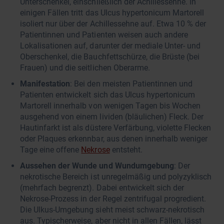
Unterschenkel, einschließlich der Achillessehne. In
einigen Fällen tritt das Ulcus hypertonicum Martorell
isoliert nur über der Achillessehne auf. Etwa 10 % der
Patientinnen und Patienten weisen auch andere
Lokalisationen auf, darunter der mediale Unter- und
Oberschenkel, die Bauchfettschürze, die Brüste (bei
Frauen) und die seitlichen Oberarme.
Manifestation
: Bei den meisten Patientinnen und
Patienten entwickelt sich das Ulcus hypertonicum
Martorell innerhalb von wenigen Tagen bis Wochen
ausgehend von einem lividen (bläulichen) Fleck. Der
Hautinfarkt ist als düstere Verfärbung, violette Flecken
oder Plaques erkennbar, aus denen innerhalb weniger
Tage eine offene
Nekrose
entsteht.
Aussehen der Wunde und Wundumgebung
: Der
nekrotische Bereich ist unregelmäßig und polyzyklisch
(mehrfach begrenzt). Dabei entwickelt sich der
Nekrose-Prozess in der Regel zentrifugal progredient.
Die Ulkus-Umgebung sieht meist schwarz-nekrotisch
aus. Typischerweise, aber nicht in allen Fällen, lässt