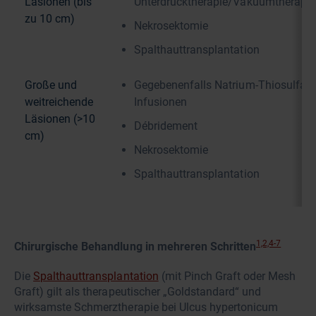
Läsionen (bis
Unterdrucktherapie/Vakuumtherapie
zu 10 cm)
Nekrosektomie
Spalthauttransplantation
Große und
Gegebenenfalls Natrium-Thiosulfat-
weitreichende
Infusionen
Läsionen (>10
Débridement
cm)
Nekrosektomie
Spalthauttransplantation
1,2,4-7
Chirurgische Behandlung in mehreren Schritten
Die
Spalthauttransplantation
(mit Pinch Graft oder Mesh
Graft) gilt als therapeutischer „Goldstandard“ und
wirksamste Schmerztherapie bei Ulcus hypertonicum