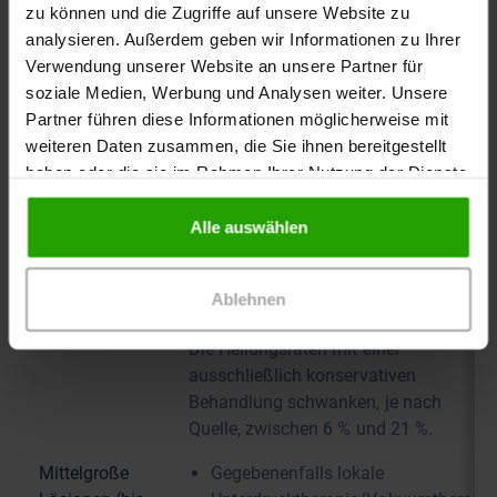
Größe /
Behandlungsmöglichkeiten
zu können und die Zugriffe auf unsere Website zu
Schweregrad
analysieren. Außerdem geben wir Informationen zu Ihrer
des Ulcus
Verwendung unserer Website an unsere Partner für
hypertonicum
soziale Medien, Werbung und Analysen weiter. Unsere
Martorell
Partner führen diese Informationen möglicherweise mit
weiteren Daten zusammen, die Sie ihnen bereitgestellt
Kleine
Konservative Therapie möglich:
haben oder die sie im Rahmen Ihrer Nutzung der Dienste
Läsionen < 3 /
Débridements (verschiedene
gesammelt haben.
< 5 cm
Methoden)
Alle auswählen
Durchmesser
Atraumatische, aseptische
(je nach
Wundversorgung
Quelle)
Ablehnen
Topische antiinfektive Maßnahmen
Die Heilungsraten mit einer
ausschließlich konservativen
Behandlung schwanken, je nach
Quelle, zwischen 6 % und 21 %.
Mittelgroße
Gegebenenfalls lokale