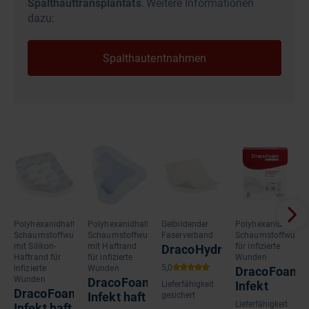
Spalthauttransplantats
.
Weitere Informationen
dazu:
Spalthautentnahmen
Polyhexanidhaltige
Polyhexanidhaltige
Gelbildender
Polyhexanidhaltige
Schaumstoffwundauflage
Schaumstoffwundauflage
Faserverband
Schaumstoffwunda
mit Silikon-
mit Haftrand
für infizierte
DracoHydrofaser
Haftrand für
für infizierte
Wunden
infizierte
Wunden
DracoFoam
Wunden
DracoFoam
Infekt
Lieferfähigkeit
DracoFoam
Infekt haft
gesichert
Lieferfähigkeit
Infekt haft