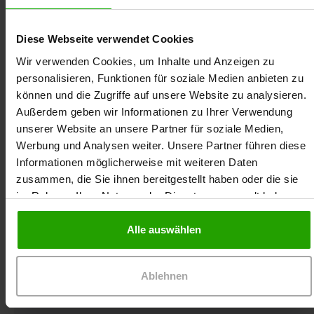
Diese Webseite verwendet Cookies
Wir verwenden Cookies, um Inhalte und Anzeigen zu
personalisieren, Funktionen für soziale Medien anbieten zu
können und die Zugriffe auf unsere Website zu analysieren.
Außerdem geben wir Informationen zu Ihrer Verwendung
Als Ihr Partner in der Wundversorgung möchten
unserer Website an unsere Partner für soziale Medien,
wir Ihren Arbeitsalltag mit dieser
Werbung und Analysen weiter. Unsere Partner führen diese
Präsenzfortbildung zum Diabetischen
Informationen möglicherweise mit weiteren Daten
Fußsyndrom erleichtern und dazu beitragen, die
zusammen, die Sie ihnen bereitgestellt haben oder die sie
Lebensqualität Ihrer Patientinnen und Patienten
im Rahmen Ihrer Nutzung der Dienste gesammelt haben.
zu verbessern.
Alle auswählen
Berufsgruppe
Ablehnen
Zielsetzung