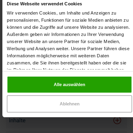
Diese Webseite verwendet Cookies
Wir verwenden Cookies, um Inhalte und Anzeigen zu
personalisieren, Funktionen für soziale Medien anbieten zu
Als Ihr Partner in der Wundversorgung möchten
können und die Zugriffe auf unsere Website zu analysieren.
wir Ihren Arbeitsalltag mit dieser
Außerdem geben wir Informationen zu Ihrer Verwendung
Präsenzfortbildung zum Diabetischen
unserer Website an unsere Partner für soziale Medien,
Fußsyndrom erleichtern und dazu beitragen, die
Werbung und Analysen weiter. Unsere Partner führen diese
Lebensqualität Ihrer Patientinnen und Patienten
Informationen möglicherweise mit weiteren Daten
zu verbessern.
zusammen, die Sie ihnen bereitgestellt haben oder die sie
im Rahmen Ihrer Nutzung der Dienste gesammelt haben.
Berufsgruppe
Alle auswählen
Zielsetzung
Ablehnen
Nach dieser Präsenzfortbildung ...
Inhalte
geben Sie die Ursachen und die Entstehung des
Risikofaktoren für ein Diabetisches Fußsyndrom
Diabetischen Fußsyndroms wieder.