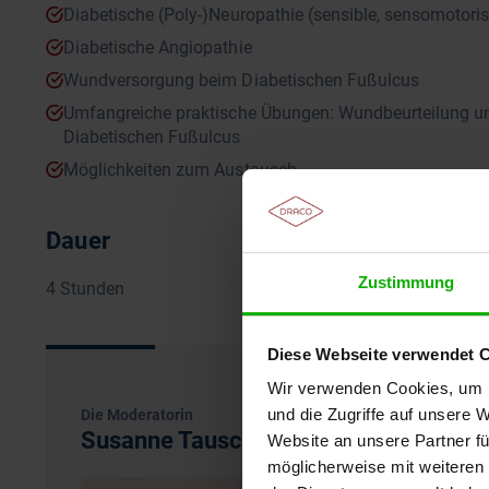
Diabetische (Poly-)Neuropathie (sensible, sensomotor
Diabetische Angiopathie
Wundversorgung beim Diabetischen Fußulcus
Umfangreiche praktische Übungen: Wundbeurteilung u
Diabetischen Fußulcus
Möglichkeiten zum Austausch
Dauer
Zustimmung
4 Stunden
Diese Webseite verwendet 
Wir verwenden Cookies, um I
und die Zugriffe auf unsere 
Die Moderatorin
Susanne Tauscher-Thon
Website an unsere Partner fü
möglicherweise mit weiteren