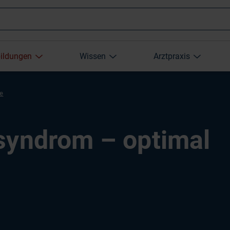
Wonach
bildungen
Wissen
Arztpraxis
suchen
re
Sie?
syndrom – optimal