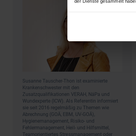
der Dienste gesammelt habe
Susanne Tauscher-Thon ist examinierte
Krankenschwester mit den
Zusatzqualifikationen VERAH, NäPa und
Wundexperte (ICW). Als Referentin informiert
sie seit 2016 regelmäßig zu Themen wie
Abrechnung (GOÄ, EBM, UV-GOÄ),
Hygienemanagement, Risiko- und
Fehlermanagement, Heil- und Hilfsmittel,
Teamorientiertes Stressmanagement oder