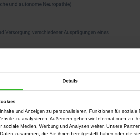
ische und autonome Neuropathie)
nd Versorgung verschiedener Ausprägungen eines
Details
Cookies
nhalte und Anzeigen zu personalisieren, Funktionen für soziale
Website zu analysieren. Außerdem geben wir Informationen zu I
r soziale Medien, Werbung und Analysen weiter. Unsere Partner
 Daten zusammen, die Sie ihnen bereitgestellt haben oder die s