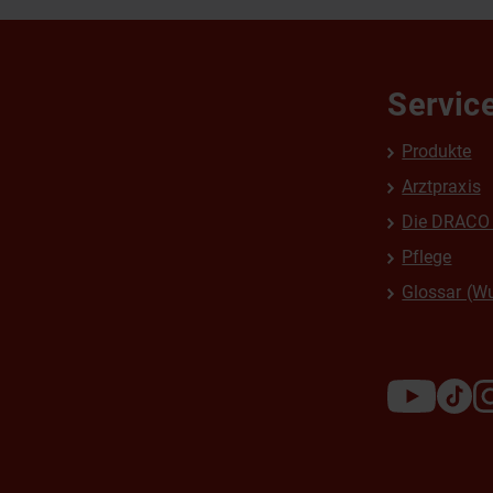
Servic
Produkte
Arztpraxis
Die DRACO 
Pflege
Glossar (W