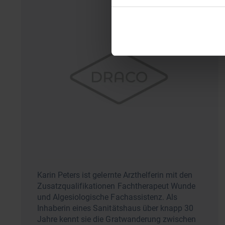
Karin Peters ist gelernte Arzthelferin mit den
Zusatzqualifikationen Fachtherapeut Wunde
und Algesiologische Fachassistenz. Als
Inhaberin eines Sanitätshaus über knapp 30
Jahre kennt sie die Gratwanderung zwischen