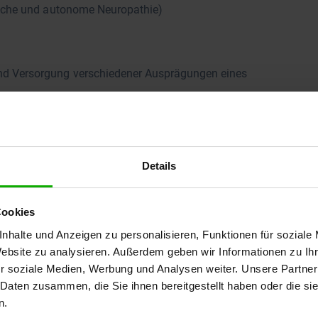
ische und autonome Neuropathie)
nd Versorgung verschiedener Ausprägungen eines
Details
Cookies
nhalte und Anzeigen zu personalisieren, Funktionen für soziale
Website zu analysieren. Außerdem geben wir Informationen zu I
r soziale Medien, Werbung und Analysen weiter. Unsere Partner
 Daten zusammen, die Sie ihnen bereitgestellt haben oder die s
n.