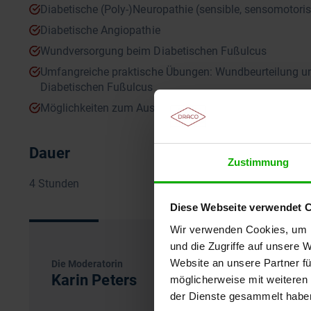
Diabetische (Poly-)Neuropathie (sensible, sensomotor
Diabetische Angiopathie
Wundversorgung beim Diabetischen Fußulcus
Umfangreiche praktische Übungen: Wundbeurteilung u
Diabetischen Fußulcus
Möglichkeiten zum Austausch
Dauer
Zustimmung
4 Stunden
Diese Webseite verwendet 
Wir verwenden Cookies, um I
und die Zugriffe auf unsere 
Website an unsere Partner fü
Die Moderatorin
Karin Peters
möglicherweise mit weiteren
der Dienste gesammelt habe