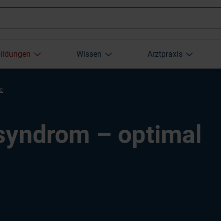
Wonach
bildungen
Wissen
Arztpraxis
suchen
re
Sie?
syndrom – optimal