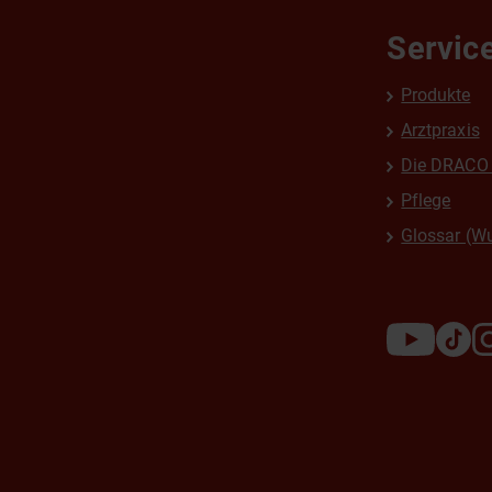
Servic
Produkte
Arztpraxis
Die DRACO 
Pflege
Glossar (W