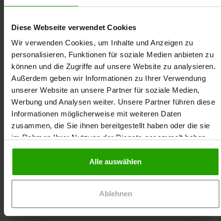
Diese Webseite verwendet Cookies
Wir verwenden Cookies, um Inhalte und Anzeigen zu
personalisieren, Funktionen für soziale Medien anbieten zu
können und die Zugriffe auf unsere Website zu analysieren.
Außerdem geben wir Informationen zu Ihrer Verwendung
Als Ihr Partner in der Wundversorgung möchten
unserer Website an unsere Partner für soziale Medien,
wir Ihren Arbeitsalltag mit dieser
Werbung und Analysen weiter. Unsere Partner führen diese
Präsenzfortbildung zum Diabetischen
Informationen möglicherweise mit weiteren Daten
Fußsyndrom erleichtern und dazu beitragen, die
zusammen, die Sie ihnen bereitgestellt haben oder die sie
Lebensqualität Ihrer Patientinnen und Patienten
im Rahmen Ihrer Nutzung der Dienste gesammelt haben.
zu verbessern.
Alle auswählen
Berufsgruppe
Ablehnen
Zielsetzung