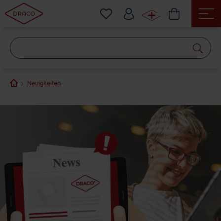
Wonach
suchen
Sie?
Neuigkeiten