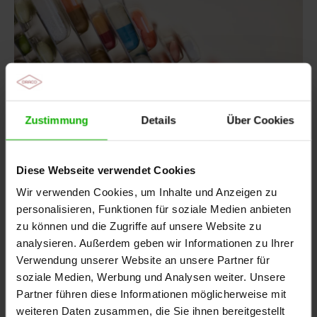
Zustimmung
Details
Über Cookies
Diese Webseite verwendet Cookies
05.08.2026
-
Arztpraxis, Apotheke
Wir verwenden Cookies, um Inhalte und Anzeigen zu
Aktueller Hinweis: Arzneimittelfälschungen im
Urlaub
personalisieren, Funktionen für soziale Medien anbieten
zu können und die Zugriffe auf unsere Website zu
Die Weltgesundheitsorganisation (WHO) schätzt,
analysieren. Außerdem geben wir Informationen zu Ihrer
dass in manchen Ländern mehr als jedes zehnte
Verwendung unserer Website an unsere Partner für
Medikament gefälscht ist oder nicht den
soziale Medien, Werbung und Analysen weiter. Unsere
deutschen…
Partner führen diese Informationen möglicherweise mit
weiteren Daten zusammen, die Sie ihnen bereitgestellt