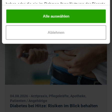
haben oder die sie im Rahmen Ihrer Nutzung der Dienste
gesammelt haben.
Alle auswählen
Ablehnen
04.08.2026
-
Arztpraxis, Pflegekräfte, Apotheke,
Patienten / Angehörige
Diabetes bei Hitze: Risiken im Blick behalten