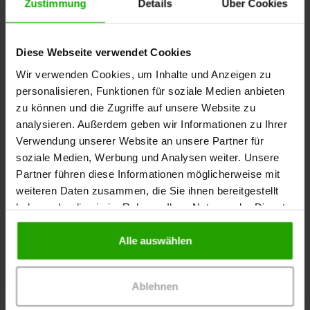
Zustimmung
Details
Über Cookies
dass in manchen Ländern mehr als jedes zehnte
Medikament gefälscht ist oder nicht den
deutschen…
Diese Webseite verwendet Cookies
Wir verwenden Cookies, um Inhalte und Anzeigen zu
personalisieren, Funktionen für soziale Medien anbieten
zu können und die Zugriffe auf unsere Website zu
analysieren. Außerdem geben wir Informationen zu Ihrer
Verwendung unserer Website an unsere Partner für
soziale Medien, Werbung und Analysen weiter. Unsere
Partner führen diese Informationen möglicherweise mit
weiteren Daten zusammen, die Sie ihnen bereitgestellt
haben oder die sie im Rahmen Ihrer Nutzung der Dienste
gesammelt haben.
Alle auswählen
Ablehnen