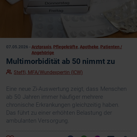
07.05.2026
-
Arztpraxis
,
Pflegekräfte
,
Apotheke
,
Patienten /
Angehörige
Multimorbidität ab 50 nimmt zu
Steffi, MFA/Wundexpertin (ICW)
Eine neue Zi-Auswertung zeigt, dass Menschen
ab 50 Jahren immer häufiger mehrere
chronische Erkrankungen gleichzeitig haben.
Das führt zu einer erhöhten Belastung der
ambulanten Versorgung.