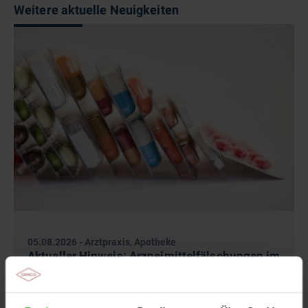
Weitere aktuelle Neuigkeiten
05.08.2026
-
Arztpraxis, Apotheke
Aktueller Hinweis: Arzneimittelfälschungen im
Urlaub
Die Weltgesundheitsorganisation (WHO) schätzt,