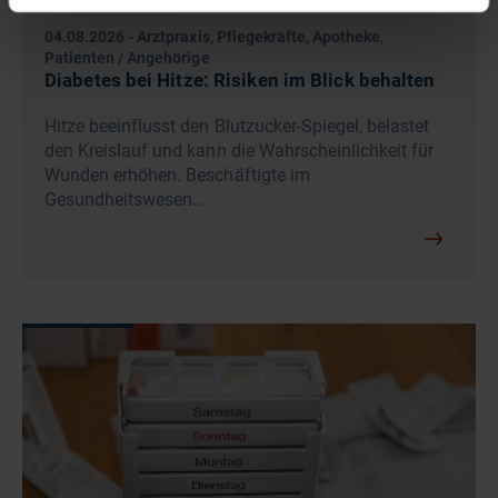
04.08.2026
-
Arztpraxis, Pflegekräfte, Apotheke,
Patienten / Angehörige
Diabetes bei Hitze: Risiken im Blick behalten
Hitze beeinflusst den Blutzucker-Spiegel, belastet
den Kreislauf und kann die Wahrscheinlichkeit für
Wunden erhöhen. Beschäftigte im
Gesundheitswesen…