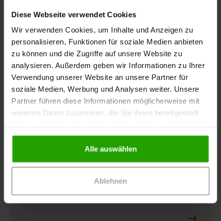
Diese Webseite verwendet Cookies
Wir verwenden Cookies, um Inhalte und Anzeigen zu
personalisieren, Funktionen für soziale Medien anbieten
zu können und die Zugriffe auf unsere Website zu
analysieren. Außerdem geben wir Informationen zu Ihrer
Verwendung unserer Website an unsere Partner für
soziale Medien, Werbung und Analysen weiter. Unsere
Partner führen diese Informationen möglicherweise mit
weiteren Daten zusammen, die Sie ihnen bereitgestellt
haben oder die sie im Rahmen Ihrer Nutzung der Dienste
05.08.2026
-
Arztpraxis, Apotheke
gesammelt haben.
Aktueller Hinweis: Arzneimittelfälschungen im
Urlaub
Alle auswählen
Die Weltgesundheitsorganisation (WHO) schätzt,
dass in manchen Ländern mehr als jedes zehnte
Ablehnen
Medikament gefälscht ist oder nicht den
deutschen…