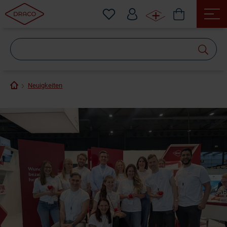
Wonach
suchen
Sie?
Neuigkeiten