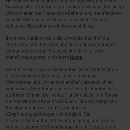
Nekrosen eine schnelle Therapie eingeleitet, kann eine
Gewebenekrose häufig noch verhindert werden. Bei einem
Überschreiten der Phase ohne Behandlung manifestieren
sich die Nekrosen und Blasen. Im weiteren Verlauf
entstehen Ulzerationen mit Krustenbildung.
Im dritten Stadium stellt die „Atrophie blanche“ die
chronische Manifestation und den Endpunkt narbiger
Umbauprozesse dar. Sie erscheint als blitz- oder
sternförmige, porzellanfarbene
Narbe
.
Die Klinik der Livedovaskulopathie ist wesentlich durch
die beschriebene Trias aus Livedo racemosa,
Ulzerationen und „Atrophie blanche“ gekennzeichnet,
wobei diese Symptome auch isoliert oder kombiniert
auftreten können. Der Verlauf ist chronisch, mit Phasen
der Abheilung und neuen Schüben. Eine neurologische
Beteiligung mit Dys- und Hypoästhesien
(Empfindungsstörungen) ist möglich. Die
Livedovaskulopathie tritt zwar ganzjährig auf, jedoch
können saisonale Schwankungen in der Symptomatik