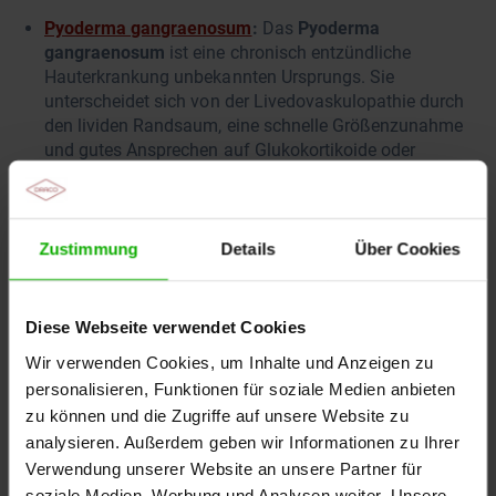
Pyoderma gangraenosum
:
Das
Pyoderma
gangraenosum
ist eine chronisch entzündliche
Hauterkrankung unbekannten Ursprungs. Sie
unterscheidet sich von der Livedovaskulopathie durch
den lividen Randsaum, eine schnelle Größenzunahme
und gutes Ansprechen auf Glukokortikoide oder
Ciclosporin.
Weitere Differenzialdiagnosen umfassen Sneddon-
Syndrom, Antiphospholipid-Syndrom, Kalziphylaxie,
Zustimmung
Details
Über Cookies
ANCA-positive
Vaskulitiden
, Kryoglobulinämie und
medikamentös verursachte Ulzerationen.
Diese Webseite verwendet Cookies
Wir verwenden Cookies, um Inhalte und Anzeigen zu
Videoreihe
personalisieren, Funktionen für soziale Medien anbieten
zu können und die Zugriffe auf unsere Website zu
analysieren. Außerdem geben wir Informationen zu Ihrer
Verwendung unserer Website an unsere Partner für
soziale Medien, Werbung und Analysen weiter. Unsere