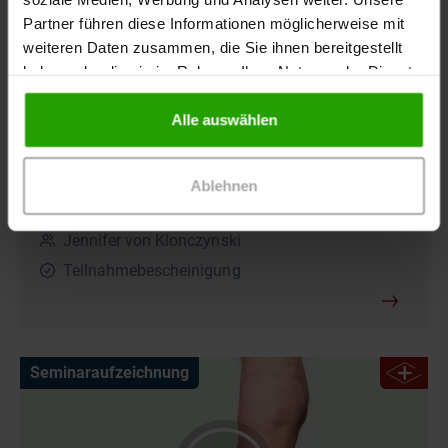
Partner führen diese Informationen möglicherweise mit
weiteren Daten zusammen, die Sie ihnen bereitgestellt
haben oder die sie im Rahmen Ihrer Nutzung der Dienste
gesammelt haben.
Alle auswählen
Pyoderma gangraenosum
5 Teile | 23 Min. insgesamt
Ablehnen
MFA, Pflegekräfte
Jennifer von Klonczynski
Teilnahmebescheinigung
Seminaraufzeichnung