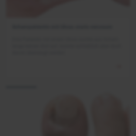
Schampatientin mit Ulcus cruris venosum
Eine Patientin mit einem Ulcus suchte aus Scham
lange keinen Arzt auf, konnte schließlich aber doch
davon überzeugt werden