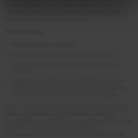
Fibrin und Biofilm belegt und der Wundrand stark
mazeriert, ebenso wie die Umgebung der Wunde, die
außerdem geschwollen und gerötet ist.
Wundversorgung
Wundreinigung mit Octenidin
Wundgrund: Polihexanid-Macrogolsalbe 0,04 %
Abdeckung und Fixierung mit Superabsorber und
Fixiervlies
Da die zeitliche Belastung für die Patientin zu hoch
war, wurde das Versorgungsintervall nach Absprache
mit der Ärztin auf zweimal wöchentlich reduziert
Frau S. trägt die Verbandschuhe inzwischen konsequent.
Durch die Einnahme des Schmerzmittels zwei- bis
dreimal täglich kommt sie mit den Schmerzen gut zurecht
(VAS 2-4). Da die Wunde sich jedoch weiter
verschlechtert, wird in der darauf folgenden Woche der