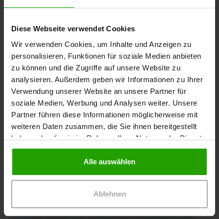
herrührt. Über eine mögliche Amputation soll zu einem
späteren Zeitpunkt entschieden werden.
Diese Webseite verwendet Cookies
Wundversorgung
Wir verwenden Cookies, um Inhalte und Anzeigen zu
personalisieren, Funktionen für soziale Medien anbieten
Wundreinigung mit Octenidin
zu können und die Zugriffe auf unsere Website zu
Wundgrund: Polihexanid-Macrogolsalbe 0,04 %
analysieren. Außerdem geben wir Informationen zu Ihrer
Abdeckung und Fixierung mit Superabsorber und
Verwendung unserer Website an unsere Partner für
Fixiervlies
soziale Medien, Werbung und Analysen weiter. Unsere
Partner führen diese Informationen möglicherweise mit
Versorgungsintervall: dreimal wöchentlich
weiteren Daten zusammen, die Sie ihnen bereitgestellt
Wegen der Schmerzen, die zwischendurch bis zu VAS
haben oder die sie im Rahmen Ihrer Nutzung der Dienste
8 reichen, wurde von der Hausärztin ein Schmerzmittel
gesammelt haben.
bei Bedarf bis zu viermal täglich verordnet
Alle auswählen
Zweieinhalb Wochen später, also nach insgesamt
fünfeinhalb Wochen (
Foto 3
), hat die Wunde eine Länge
Ablehnen
von 2,12 cm und eine Breite von 1,1 cm. Die Wundtiefe ist
zurückgegangen (0 mm), dafür zeigt sich flächig
Hypergranulation. Der Wundgrund ist noch immer mit