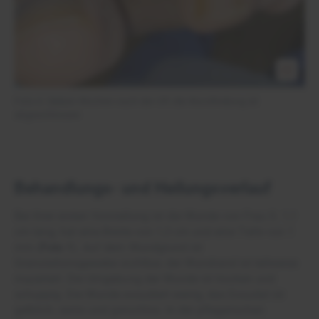
Foto 6: Sieben Wochen nach der OP, die Wundheilung ist
abgeschlossen
Behandlungs- und Heilungsverlauf
Bei ihrer ersten Vorstellung ist die Wunde von Frau S. 1,1
cm lang, hat eine Breite von 1,3 cm und eine Tiefe von 1
mm (
Foto 1
). Auf dem Wundgrund ist
Granulationsgewebe sichtbar, der Wundrand ist teilweise
mazeriert. Die Umgebung der Wunde ist trocken und
schuppig. Die Wunde exsudiert wenig, das Exsudat ist
gelblich, serös und geruchlos. In der pflegerischen