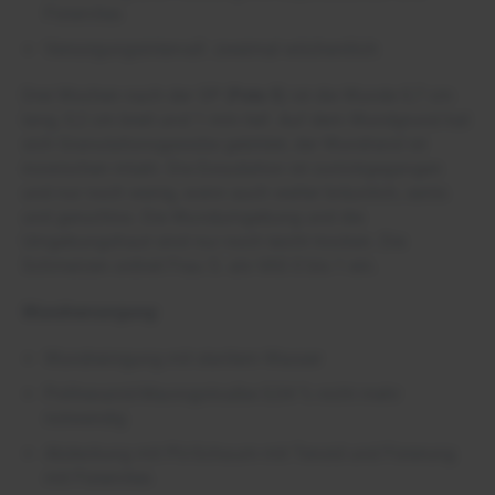
Fixiervlies
Versorgungsintervall: zweimal wöchentlich
Drei Wochen nach der OP (
Foto 5
) ist die Wunde 0,7 cm
lang, 0,2 cm breit und 1 mm tief. Auf dem Wundgrund hat
sich Granulationsgewebe gebildet, der Wundrand ist
inzwischen intakt. Die Exsudation ist zurückgegangen
und nur noch wenig, wenn auch weiter bräunlich, serös
und geruchlos. Die Wundumgebung und die
Umgebungshaut sind nur noch leicht trocken. Die
Schmerzen ordnet Frau S. als VAS 0 bis 1 ein.
Wundversorgung
Wundreinigung mit sterilem Wasser
Polihexanid-Macrogolsalbe 0,04 % nicht mehr
notwendig
Abdeckung mit PU-Schaum mit Tensid und Fixierung
mit Fixiervlies