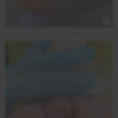
Foto 4: Wundzustand zwei Tage nach Teilamputation