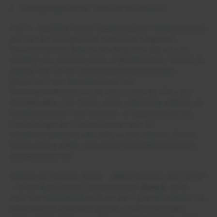
Versorgungsintervall: zweimal wöchentlich
Frau S. trägt noch immer regelmäßig ihre Verbandschuhe
und hat die Schmerzmittel inzwischen abgesetzt.
Der histologische Befund des Amputats liegt vor und
bestätigt den Verdacht eines ungewöhnlichen Tumors: Es
handelt sich um ein adenosquamöses Karzinom
(Mischform aus Adenokarzinom und
Plattenepithelkarzinom) der Haut sowie des Fett- und
Bindegewebes. Der Tumor wurde vollständig entfernt, die
Resektionsränder sind tumorfrei. In Absprache mit der
Dermatologie des Krankenhauses wird der
Wächterlymphknoten der linken Leiste entfernt. Dessen
Untersuchung ergibt, dass bisher keine Metastasierung
stattgefunden hat.
Weitere vier Wochen später ‒ sieben Wochen nach der OP
‒ ist die Wundheilung abgeschlossen (
Foto 6
). Es ist
noch eine Strahlenbehandlung des Fußes erforderlich, die
behandelnden Dermatologinnen und Dermatologen