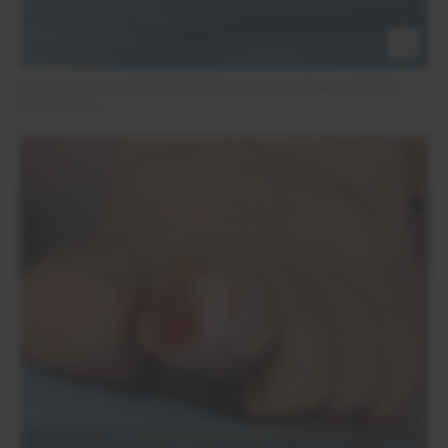
Foto 2: Wundzustand nach drei Wochen, Wundheilung macht
Rückschritte