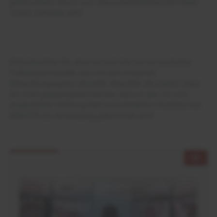
gehen jedoch davon aus, dass anschließend kein neuer
Tumor auftreten wird.
Bitte beachten Sie, dass es sich hier um ein konkretes
Fallbeispiel handelt, das nur eine mögliche
Behandlungsoption darstellt. Beachten Sie zudem, dass
wir nicht gewährleisten können, dass in den von uns
dargestellten Fallbeispielen ausschließlich Produkte von
DRACO® zur Anwendung gekommen sind.