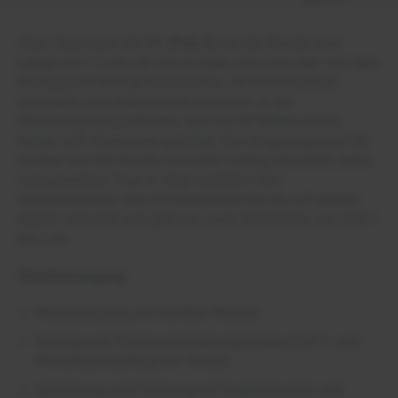
Zwei Tage nach der OP (
Foto 4
) hat die Wunde eine
Länge von 1,3 cm, ist 0,5 cm breit und 2 mm tief. Auf dem
Wundgrund fehlt die Granulation, der Wundrand ist
ödematös und stellenweise mazeriert. In der
Wundumgebung befinden sich die OP-Nähte und es
haben sich Hämatome gebildet. Die Umgebungshaut ist
trocken und die Wunde exsudiert mäßig, bräunlich, serös
und geruchlos. Frau S. trägt weiterhin ihre
Verbandschuhe. Das Schmerzmittel hat sie auf einmal
täglich reduziert und gibt nun noch Schmerzen von VAS 1
bis 2 an.
Wundversorgung
Wundreinigung mit sterilem Wasser
Wundgrund: Polihexanid-Macrogolsalbe 0,04 % und
PU-Schaumauflage mit Tensid
Abdeckung und Fixierung mit Superabsorber und