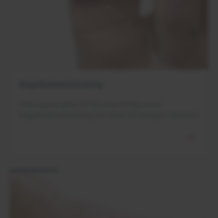
Nagelbettentzündung
Versorgung einer OP-Wunde infolge einer
Nagelbettentzündung bei einer 29-jährigen Patientin