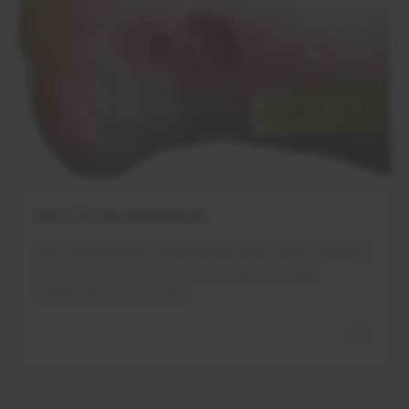
Ulcus cruris arteriosum
Die chronifizierte Schürfwunde einer pAVK-Patientin
hatte starke Schmerzen und einen enormen
Leidensdruck zur Folge