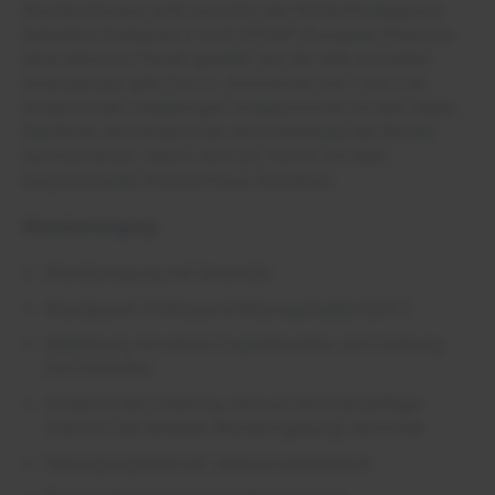
Wundambulanz wird zunächst die Verdachtsdiagnose
Dekubitus Kategorie 2 nach EPUAP (European Pressure
Ulcer Advisory Panel) gestellt. Auf der VAS (visuellen
Analogskala) gibt Frau S. Schmerzen von 1 bis 2 an.
Aufgrund der zweijährigen Vorgeschichte mit den vielen
Rezidiven wird empfohlen, eine Histologie der Wunde
durchzuführen. Hierzu wird ein Termin mit dem
kooperierenden Krankenhaus vereinbart.
Wundversorgung
Wundreinigung mit Octenidin
Wundgrund: Polihexanid-Macrogolsalbe 0,04 %
Abdeckung mit einem Superabsorber und Fixierung
mit Fixiervlies
Aufgrund der Fixierung wird auf eine Hautpflege-
Creme in der direkten Wundumgebung verzichtet
Versorgungsintervall: dreimal wöchentlich