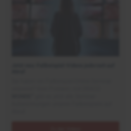
Jetzt neu: Fallbeispiel-Videos jederzeit auf
Abruf
Sie haben ein Fallbeispiel-Online-Seminar
verpasst? Kein Problem: mit DRACO
+
WUNDE
gibt es jetzt alle Seminar-
Aufzeichnungen unserer Fallbeispiele auf
Abruf.
Zu den Videos