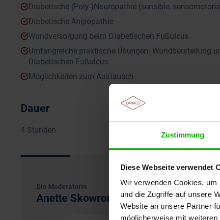
Diabetische (Poly-)Neuropathie (sensible, sensomotor
Diabetische Angiopathie
Wundversorgung beim Diabetischen Fußulcus
Umfangreiche praktische Übungen: Wundbeurteilung u
Diabetischen Fußulcus
Möglichkeiten zum Austausch
Dauer
4 Stunden
Zustimmung
Diese Webseite verwendet 
Wir verwenden Cookies, um I
Die Moderatorin
und die Zugriffe auf unsere 
Anette Skowronsky
Website an unsere Partner fü
möglicherweise mit weiteren