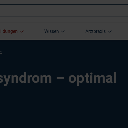
Wonach
bildungen
Wissen
Arztpraxis
suchen
re
Sie?
syndrom – optimal