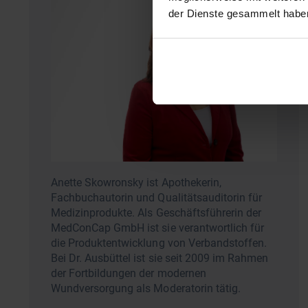
der Dienste gesammelt habe
Anette Skowronsky ist Apothekerin,
Fachbuchautorin und Qualitätsauditorin für
Medizinprodukte. Als Geschäftsführerin der
MedConCap GmbH ist sie verantwortlich für
die Produktentwicklung von Verbandstoffen.
Bei Dr. Ausbüttel ist sie seit 2009 im Rahmen
der Fortbildungen der modernen
Wundversorgung als Moderatorin tätig.