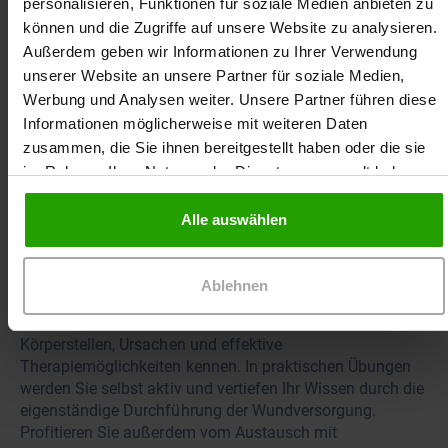
personalisieren, Funktionen für soziale Medien anbieten zu
können und die Zugriffe auf unsere Website zu analysieren.
Außerdem geben wir Informationen zu Ihrer Verwendung
unserer Website an unsere Partner für soziale Medien,
Als Ihr Partner in der Wundversorgung laden wir
Werbung und Analysen weiter. Unsere Partner führen diese
Sie herzlich zu unserer neuen praxisnahen
Informationen möglicherweise mit weiteren Daten
Präsenzfortbildung zum Thema Dekubitus ein.
zusammen, die Sie ihnen bereitgestellt haben oder die sie
im Rahmen Ihrer Nutzung der Dienste gesammelt haben.
Unser Ziel: Ihren Arbeitsalltag zu erleichtern und die
Lebensqualität Ihrer Patientinnen und Patienten
Alle auswählen
nachhaltig zu verbessern.
Tauchen Sie anhand spannender Fallbeispiele aus der
Ablehnen
Praxis in die Welt der Dekubitusversorgung ein. Lernen
Sie die verschiedenen Kategorien, gefährdete
Körperstellen, Ursachen und effektive
Therapiemöglichkeiten kennen. In praktischen Übungen
werden Sie selbst aktiv und vertiefen Ihr Wissen durch die
eigenständige Durchführung der Wundversorgung.
Profitieren Sie außerdem vom Austausch mit