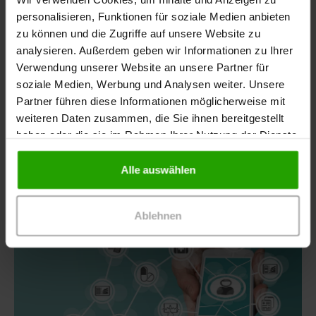
personalisieren, Funktionen für soziale Medien anbieten
zu können und die Zugriffe auf unsere Website zu
04.08.2026
-
Arztpraxis, Pflegekräfte, Apotheke,
analysieren. Außerdem geben wir Informationen zu Ihrer
Patienten / Angehörige
Diabetes bei Hitze: Risiken im Blick behalten
Verwendung unserer Website an unsere Partner für
soziale Medien, Werbung und Analysen weiter. Unsere
Hitze beeinflusst den Blutzucker-Spiegel, belastet
Partner führen diese Informationen möglicherweise mit
den Kreislauf und kann die Wahrscheinlichkeit für
weiteren Daten zusammen, die Sie ihnen bereitgestellt
Wunden erhöhen. Beschäftigte im
haben oder die sie im Rahmen Ihrer Nutzung der Dienste
Gesundheitswesen…
gesammelt haben.
Alle auswählen
Ablehnen